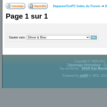
DepanneTonPC Index du Forum
->
D
Page
1
sur
1
Sauter vers:
Copyright © 2004-2011.
Dépannage informatique
-
Co
Top recherche :
ASUS Eee
Memte
Powered by
phpBB
© 2001, 2010