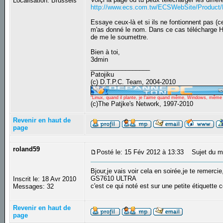
Localisation: Brussels
http://www.ecs.com.tw/ECSWebSite/Product
Essaye ceux-là et si ils ne fontionnent pas (ce
m'as donné le nom. Dans ce cas télécharge H
de me le soumettre.
Bien à toi,
3dmin
_________________
Patojiku
(c) D.T.P.C. Team, 2004-2010
"Linux, quand il plante, je l'aime quand même, Windows, même qu
(c)The Patjke's Network, 1997-2010
Revenir en haut de
page
roland59
Posté le: 15 Fév 2012 à 13:33
Sujet du m
Bjour,je vais voir cela en soirée,je te remercie
GS7610 ULTRA
Inscrit le: 18 Avr 2010
c'est ce qui noté est sur une petite étiquette 
Messages: 32
Revenir en haut de
page