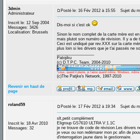
3dmin
Posté le: 16 Fév 2012 à 15:55
Sujet du m
Administrateur
Inscrit le: 12 Sep 2004
Dis-moi si c'est ok
Messages: 3426
Localisation: Brussels
Sinon le nom complet de la carte mère est en 
mais plutot son numéro de révision. Il y a d
Ceci est undiqué par rev.XXX sur la carte mère.
plus loin si les drivers que je t'ai passés ne 
_________________
Patojiku
(c) D.T.P.C. Team, 2004-2010
"Linux, quand il plante, je l'aime quand même, Windows, même qu
(c)The Patjke's Network, 1997-2010
Revenir en haut de
page
roland59
Posté le: 17 Fév 2012 à 19:34
Sujet du me
slt,petit complément
Eligroup GS7610 ULTRA V:1.1C
Inscrit le: 18 Avr 2010
je ne trouve de code de révision.Les drivers
Messages: 32
je veux ou non redémarer mon pc afin de pouvo
d'interrogation jaune dans le gestionnaire.