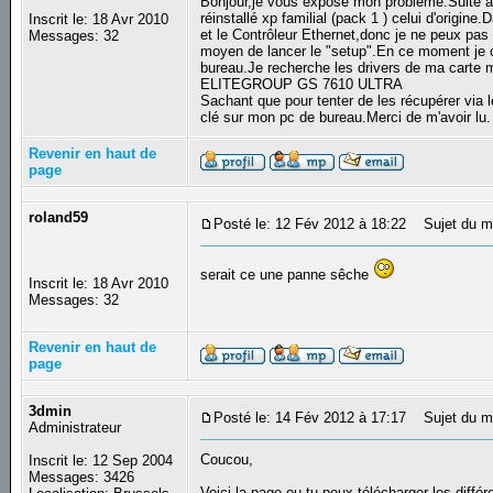
Bonjour,je vous expose mon probléme.Suite à 
réinstallé xp familial (pack 1 ) celui d'origine
Inscrit le: 18 Avr 2010
et le Contrôleur Ethernet,donc je ne peux pas 
Messages: 32
moyen de lancer le "setup".En ce moment je c
bureau.Je recherche les drivers de ma carte 
ELITEGROUP GS 7610 ULTRA
Sachant que pour tenter de les récupérer via 
clé sur mon pc de bureau.Merci de m'avoir lu
Revenir en haut de
page
roland59
Posté le: 12 Fév 2012 à 18:22
Sujet du m
serait ce une panne sêche
Inscrit le: 18 Avr 2010
Messages: 32
Revenir en haut de
page
3dmin
Posté le: 14 Fév 2012 à 17:17
Sujet du m
Administrateur
Coucou,
Inscrit le: 12 Sep 2004
Messages: 3426
Voiçi la page ou tu peux télécharger les différ