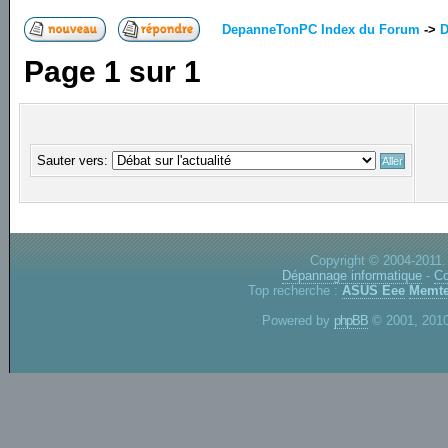
DepanneTonPC Index du Forum
->
D
Page
1
sur
1
Sauter vers:
Copyright © 2004-2011.
Dépannage informatique
-
Co
Top recherche :
ASUS Eee
Memte
Powered by
phpBB
© 2001, 2010