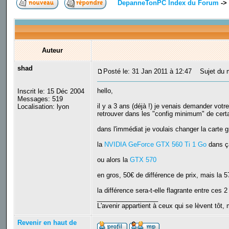
DepanneTonPC Index du Forum
->
Auteur
shad
Posté le: 31 Jan 2011 à 12:47
Sujet du m
hello,
Inscrit le: 15 Déc 2004
Messages: 519
il y a 3 ans (déjà !) je venais demander votr
Localisation: lyon
retrouver dans les "config minimum" de certa
dans l'immédiat je voulais changer la carte 
la
NVIDIA GeForce GTX 560 Ti 1 Go
dans ç
ou alors la
GTX 570
en gros, 50€ de différence de prix, mais la
la différence sera-t-elle flagrante entre ces 
_________________
L'avenir appartient à ceux qui se lèvent tôt,
Revenir en haut de