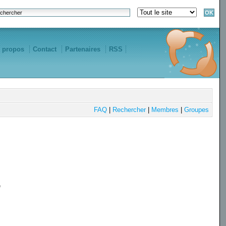
 propos
Contact
Partenaires
RSS
FAQ
|
Rechercher
|
Membres
|
Groupes
e