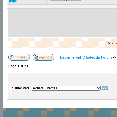
page
Montr
DepanneTonPC Index du Forum
->
Page
1
sur
1
Sauter vers: