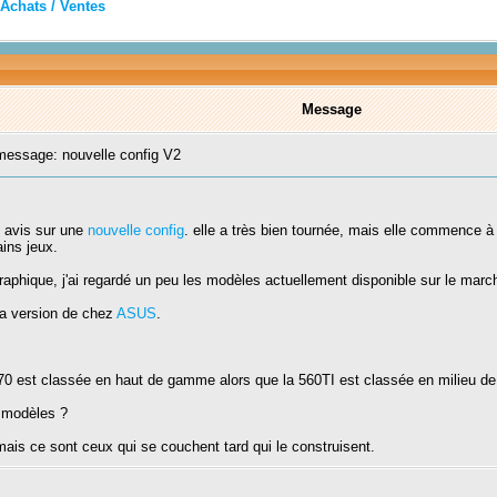
Achats / Ventes
Message
essage: nouvelle config V2
e avis sur une
nouvelle config
. elle a très bien tournée, mais elle commence 
ins jeux.
graphique, j'ai regardé un peu les modèles actuellement disponible sur le marc
a version de chez
ASUS
.
 570 est classée en haut de gamme alors que la 560TI est classée en milieu 
2 modèles ?
 mais ce sont ceux qui se couchent tard qui le construisent.