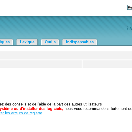
A
tiques
Lexique
Outils
Indispensables
 des conseils et de l'aide de la part des autres utilisateurs
ystème ou d'installer des logiciels,
nous vous recommandons fortement d
er les erreurs de registre
.