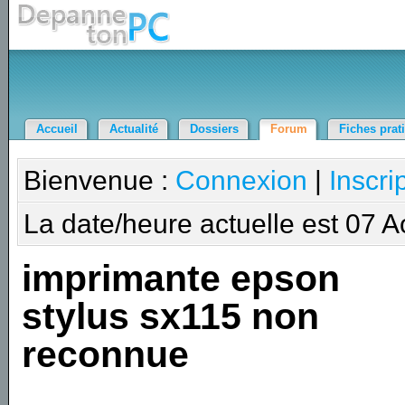
Accueil
Actualité
Dossiers
Forum
Fiches prat
Bienvenue :
Connexion
|
Inscri
La date/heure actuelle est 07 
imprimante epson
stylus sx115 non
reconnue