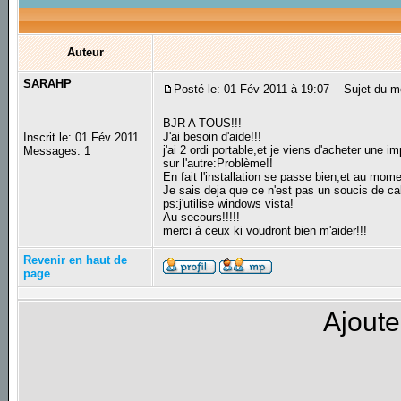
Auteur
SARAHP
Posté le: 01 Fév 2011 à 19:07
Sujet du me
BJR A TOUS!!!
J'ai besoin d'aide!!!
Inscrit le: 01 Fév 2011
j'ai 2 ordi portable,et je viens d'acheter une 
Messages: 1
sur l'autre:Problème!!
En fait l'installation se passe bien,et au mom
Je sais deja que ce n'est pas un soucis de cab
ps:j'utilise windows vista!
Au secours!!!!!
merci à ceux ki voudront bien m'aider!!!
Revenir en haut de
page
Ajoute