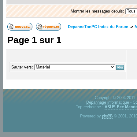
Montrer les messages depuis:
DepanneTonPC Index du Forum
->
M
Page
1
sur
1
Sauter vers:
Copyright © 2004-2011.
Dépannage informatique
-
Co
Top recherche :
ASUS Eee
Memte
Powered by
phpBB
© 2001, 2010