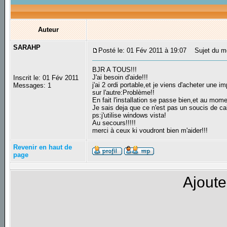
Auteur
SARAHP
Posté le: 01 Fév 2011 à 19:07
Sujet du me
BJR A TOUS!!!
J'ai besoin d'aide!!!
Inscrit le: 01 Fév 2011
j'ai 2 ordi portable,et je viens d'acheter une 
Messages: 1
sur l'autre:Problème!!
En fait l'installation se passe bien,et au mom
Je sais deja que ce n'est pas un soucis de cab
ps:j'utilise windows vista!
Au secours!!!!!
merci à ceux ki voudront bien m'aider!!!
Revenir en haut de
page
Ajoute