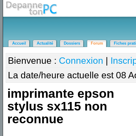
Accueil
Actualité
Dossiers
Forum
Fiches prat
Bienvenue :
Connexion
|
Inscri
La date/heure actuelle est 08 
imprimante epson
stylus sx115 non
reconnue