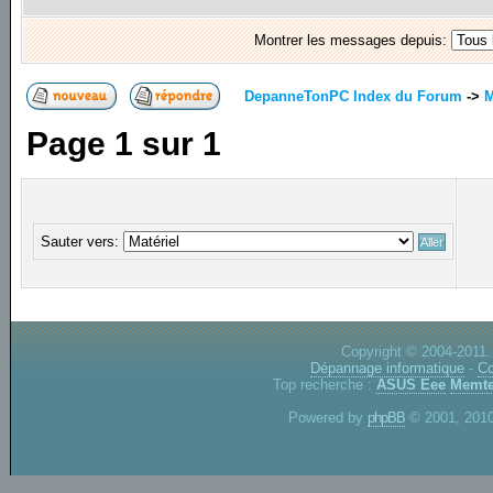
Montrer les messages depuis:
DepanneTonPC Index du Forum
->
M
Page
1
sur
1
Sauter vers:
Copyright © 2004-2011.
Dépannage informatique
-
Co
Top recherche :
ASUS Eee
Memte
Powered by
phpBB
© 2001, 2010