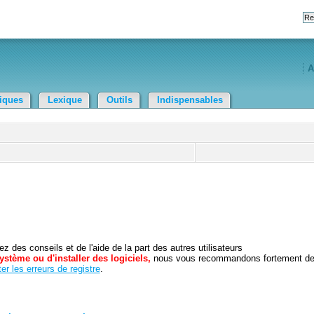
A
tiques
Lexique
Outils
Indispensables
 des conseils et de l'aide de la part des autres utilisateurs
ystème ou d'installer des logiciels,
nous vous recommandons fortement d
er les erreurs de registre
.