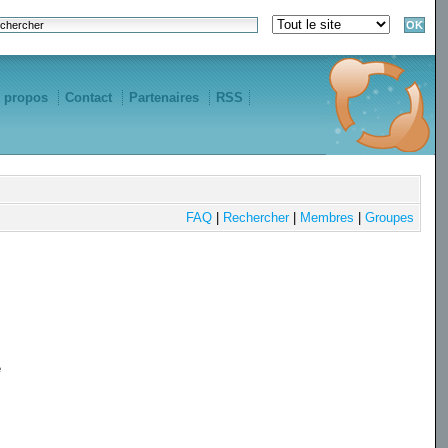
 propos
Contact
Partenaires
RSS
FAQ
|
Rechercher
|
Membres
|
Groupes
e