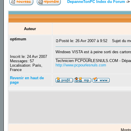
DepanneTonPC Index du Forum
->
Auteur
optimum
Posté le: 26 Avr 2007 à 9:52
Sujet du mes
Windows VISTA est à peine sorti des cartons
_________________
Inscrit le: 24 Avr 2007
Technicien PCPOURLESNULS.COM - Dépanna
Messages: 57
http://www.pcpourlesnuls.com
Localisation: Paris,
France
Revenir en haut de
page
Montr