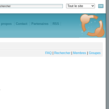
 propos
Contact
Partenaires
RSS
FAQ
|
Rechercher
|
Membres
|
Groupes
e