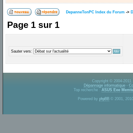
DepanneTonPC Index du Forum
->
D
Page
1
sur
1
Sauter vers:
Copyright © 2004-2011.
Dépannage informatique
-
Co
Top recherche :
ASUS Eee
Memte
Powered by
phpBB
© 2001, 2010