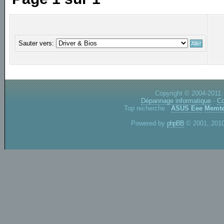
Sauter vers:
Copyright © 2004-2011.
Dépannage informatique
-
Co
Top recherche :
ASUS Eee
Memte
Powered by
phpBB
© 2001, 2010