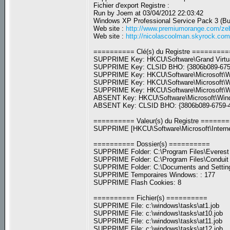
Fichier d'export Registre :
Run by Joem at 03/04/2012 22:03:42
Windows XP Professional Service Pack 3 (Bu
Web site :
http://www.premiumorange.com/zeb
Web site :
http://nicolascoolman.skyrock.com
========== Clé(s) du Registre =========
SUPPRIME Key: HKCU\Software\Grand Virtu
SUPPRIME Key: CLSID BHO: {3806b089-6759
SUPPRIME Key: HKCU\Software\Microsoft\Wi
SUPPRIME Key: HKCU\Software\Microsoft\W
SUPPRIME Key: HKCU\Software\Microsoft\Wi
ABSENT Key: HKCU\Software\Microsoft\Windo
ABSENT Key: CLSID BHO: {3806b089-6759-4
========== Valeur(s) du Registre ======
SUPPRIME [HKCU\Software\Microsoft\Intern
========== Dossier(s) ==========
SUPPRIME Folder: C:\Program Files\Everest
SUPPRIME Folder: C:\Program Files\Conduit
SUPPRIME Folder: C:\Documents and Settings
SUPPRIME Temporaires Windows: : 177
SUPPRIME Flash Cookies: 8
========== Fichier(s) ==========
SUPPRIME File: c:\windows\tasks\at1.job
SUPPRIME File: c:\windows\tasks\at10.job
SUPPRIME File: c:\windows\tasks\at11.job
SUPPRIME File: c:\windows\tasks\at12.job