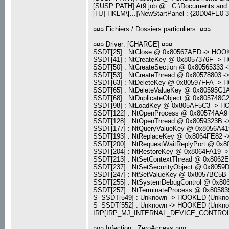
[SUSP PATH] At9.job @ : C:\Documents and 
[HJ] HKLM\[...]\NewStartPanel : {20D04FE
¤¤¤ Fichiers / Dossiers particuliers: ¤¤¤
¤¤¤ Driver: [CHARGE] ¤¤¤
SSDT[25] : NtClose @ 0x80567AED -> HO
SSDT[41] : NtCreateKey @ 0x8057376F ->
SSDT[50] : NtCreateSection @ 0x8056533
SSDT[53] : NtCreateThread @ 0x80578803
SSDT[63] : NtDeleteKey @ 0x80597FFA ->
SSDT[65] : NtDeleteValueKey @ 0x80595C
SSDT[68] : NtDuplicateObject @ 0x80574
SSDT[98] : NtLoadKey @ 0x805AF5C3 -> 
SSDT[122] : NtOpenProcess @ 0x80574AA
SSDT[128] : NtOpenThread @ 0x8059323B
SSDT[177] : NtQueryValueKey @ 0x8056A4
SSDT[193] : NtReplaceKey @ 0x8064FE82
SSDT[200] : NtRequestWaitReplyPort @ 0
SSDT[204] : NtRestoreKey @ 0x8064FA19 
SSDT[213] : NtSetContextThread @ 0x806
SSDT[237] : NtSetSecurityObject @ 0x80
SSDT[247] : NtSetValueKey @ 0x8057BC5
SSDT[255] : NtSystemDebugControl @ 0x8
SSDT[257] : NtTerminateProcess @ 0x805
S_SSDT[549] : Unknown -> HOOKED (Unkn
S_SSDT[552] : Unknown -> HOOKED (Unkn
IRP[IRP_MJ_INTERNAL_DEVICE_CONTROL] :
¤¤¤ Infection : ZeroAccess ¤¤¤