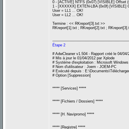
0 - [ACTIVE] NTFS (0x07) [VISIBLE] Offset (
1 - [XXXXXX] EXTEN-LBA (0x0f) [VISIBLE] Of
User = LL1 ... OK!
User = LL2 ... OK!
Termine : << RKreport[3].txt >>
RKreport[1].txt ; RKreport[2].txt ; RKreport[3].
------------------------------------------------------------------
Étape 2
# AdwCleaner v1.504 - Rapport créé le 04/04/
# Mis à jour le 01/04/2012 par Xplode
# Système d'exploitation : Microsoft Windows
# Nom d'utilisateur : Joem - JOEM-PC
# Exécuté depuis : E:\Documents\Télécharg
# Option [Suppression]
***** [Services] *****
***** [Fichiers / Dossiers] *****
***** [H. Navipromo] *****
***** [Registre] *****