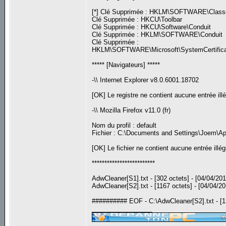
[*] Clé Supprimée : HKLM\SOFTWARE\Class
Clé Supprimée : HKCU\Toolbar
Clé Supprimée : HKCU\Software\Conduit
Clé Supprimée : HKLM\SOFTWARE\Conduit
Clé Supprimée :
HKLM\SOFTWARE\Microsoft\SystemCertific
***** [Navigateurs] *****
-\\ Internet Explorer v8.0.6001.18702
[OK] Le registre ne contient aucune entrée illé
-\\ Mozilla Firefox v11.0 (fr)
Nom du profil : default
Fichier : C:\Documents and Settings\Joem\App
[OK] Le fichier ne contient aucune entrée illég
*************************
AdwCleaner[S1].txt - [302 octets] - [04/04/20
AdwCleaner[S2].txt - [1167 octets] - [04/04/2
########## EOF - C:\AdwCleaner[S2].txt - [
_________________