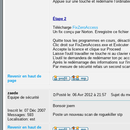
Appuie sur une touche et redémarre l’ordinateu
Étape 2
Télécharge
FixZeroAccess
Un fix conçu par Norton. Enregistre ce fichier 
Quitte tous les programmes en cours, désactive
Clic droit sur FixZeroAccess.exe et Exécuter 
Accepte la licence et clique sur Proceed
Laisse l'outil travailler ne touche ni au clavier 
L'outil te demandera de redémarrer ton pc ac
Après le redémarrage des informations sur l'in
Par mesure de sécurité refais un second sc
Revenir en haut de
page
zaede
Posté le: 06 Avr 2012 à 21:57
Sujet du m
Equipe de sécurité
Bonsoir joem
Inscrit le: 07 Déc 2007
Poste un nouveau scan de roguekiller stp
Messages: 593
Localisation: est
Revenir en haut de