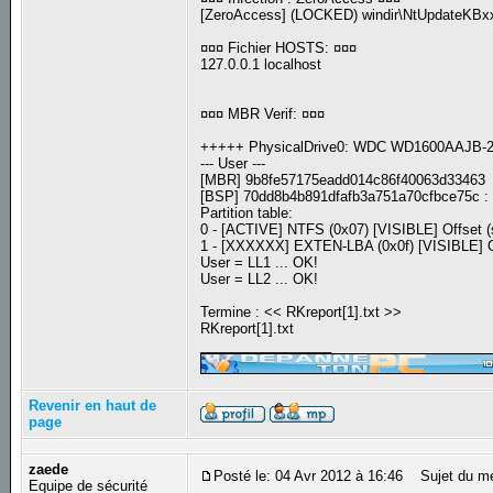
[ZeroAccess] (LOCKED) windir\NtUpdateKBxx
¤¤¤ Fichier HOSTS: ¤¤¤
127.0.0.1 localhost
¤¤¤ MBR Verif: ¤¤¤
+++++ PhysicalDrive0: WDC WD1600AAJB
--- User ---
[MBR] 9b8fe57175eadd014c86f40063d33463
[BSP] 70dd8b4b891dfafb3a751a70cfbce75c 
Partition table:
0 - [ACTIVE] NTFS (0x07) [VISIBLE] Offset (
1 - [XXXXXX] EXTEN-LBA (0x0f) [VISIBLE] Of
User = LL1 ... OK!
User = LL2 ... OK!
Termine : << RKreport[1].txt >>
RKreport[1].txt
_________________
Revenir en haut de
page
zaede
Posté le: 04 Avr 2012 à 16:46
Sujet du m
Equipe de sécurité