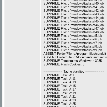
SUPPRIME File: c:\windows\tasks\at40.job
SUPPRIME File: c:\windows\tasks\at41.job
SUPPRIME File: c:\windows\tasks\at42.job
SUPPRIME File: c:\windows\tasks\at43.job
SUPPRIME File: c:\windows\tasks\at44.job
SUPPRIME File: c:\windows\tasks\at45.job
SUPPRIME File: c:\windows\tasks\at46.job
SUPPRIME File: c:\windows\tasks\at47.job
SUPPRIME File: c:\windows\tasks\at48.job
SUPPRIME File: c:\windows\tasks\at5.job
SUPPRIME File: c:\windows\tasks\at6.job
SUPPRIME File: c:\windows\tasks\at7.job
SUPPRIME File: c:\windows\tasks\at8.job
SUPPRIME File: c:\windows\tasks\at9.job
ABSENT Folder/File: c:\program files\conduit
ABSENT Folder/File: c:\documents and setting
SUPPRIME Temporaires Windows: : 3235
SUPPRIME Flash Cookies: 3
========== Tache planifiée ==========
SUPPRIME Task: At1
SUPPRIME Task: At11
SUPPRIME Task: At13
SUPPRIME Task: At15
SUPPRIME Task: At17
SUPPRIME Task: At19
SUPPRIME Task: At21
SUPPRIME Task: At23
SUPPRIME Task: At25