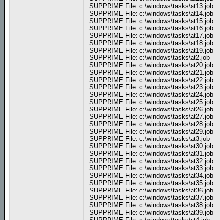
SUPPRIME File: c:\windows\tasks\at13.job
SUPPRIME File: c:\windows\tasks\at14.job
SUPPRIME File: c:\windows\tasks\at15.job
SUPPRIME File: c:\windows\tasks\at16.job
SUPPRIME File: c:\windows\tasks\at17.job
SUPPRIME File: c:\windows\tasks\at18.job
SUPPRIME File: c:\windows\tasks\at19.job
SUPPRIME File: c:\windows\tasks\at2.job
SUPPRIME File: c:\windows\tasks\at20.job
SUPPRIME File: c:\windows\tasks\at21.job
SUPPRIME File: c:\windows\tasks\at22.job
SUPPRIME File: c:\windows\tasks\at23.job
SUPPRIME File: c:\windows\tasks\at24.job
SUPPRIME File: c:\windows\tasks\at25.job
SUPPRIME File: c:\windows\tasks\at26.job
SUPPRIME File: c:\windows\tasks\at27.job
SUPPRIME File: c:\windows\tasks\at28.job
SUPPRIME File: c:\windows\tasks\at29.job
SUPPRIME File: c:\windows\tasks\at3.job
SUPPRIME File: c:\windows\tasks\at30.job
SUPPRIME File: c:\windows\tasks\at31.job
SUPPRIME File: c:\windows\tasks\at32.job
SUPPRIME File: c:\windows\tasks\at33.job
SUPPRIME File: c:\windows\tasks\at34.job
SUPPRIME File: c:\windows\tasks\at35.job
SUPPRIME File: c:\windows\tasks\at36.job
SUPPRIME File: c:\windows\tasks\at37.job
SUPPRIME File: c:\windows\tasks\at38.job
SUPPRIME File: c:\windows\tasks\at39.job
SUPPRIME File: c:\windows\tasks\at4.job