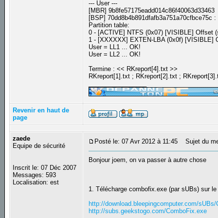
--- User ---
[MBR] 9b8fe57175eadd014c86f40063d33463
[BSP] 70dd8b4b891dfafb3a751a70cfbce75c 
Partition table:
0 - [ACTIVE] NTFS (0x07) [VISIBLE] Offset (
1 - [XXXXXX] EXTEN-LBA (0x0f) [VISIBLE] Of
User = LL1 ... OK!
User = LL2 ... OK!
Termine : << RKreport[4].txt >>
RKreport[1].txt ; RKreport[2].txt ; RKreport[3].
_________________
Revenir en haut de
page
zaede
Posté le: 07 Avr 2012 à 11:45
Sujet du me
Equipe de sécurité
Bonjour joem, on va passer à autre chose
Inscrit le: 07 Déc 2007
Messages: 593
Localisation: est
1. Télécharge combofix.exe (par sUBs) sur le 
http://download.bleepingcomputer.com/sUBs
http://subs.geekstogo.com/ComboFix.exe