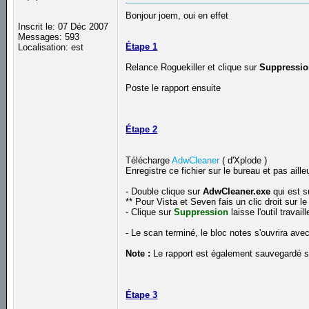
Bonjour joem, oui en effet
Inscrit le: 07 Déc 2007
Messages: 593
Étape 1
Localisation: est
Relance Roguekiller et clique sur
Suppressi
Poste le rapport ensuite
Étape 2
Télécharge
AdwCleaner
( d'Xplode )
Enregistre ce fichier sur le bureau et pas aille
- Double clique sur
AdwCleaner.exe
qui est s
** Pour Vista et Seven fais un clic droit sur le
- Clique sur
Suppression
laisse l'outil travaill
- Le scan terminé, le bloc notes s'ouvrira av
Note :
Le rapport est également sauvegardé s
Étape 3