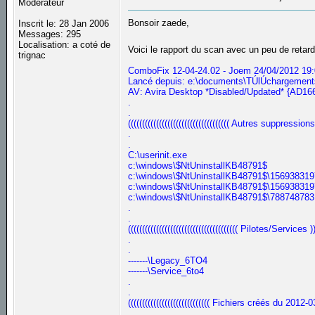
Modérateur
Bonsoir zaede,
Inscrit le: 28 Jan 2006
Messages: 295
Localisation: a coté de
Voici le rapport du scan avec un peu de retar
trignac
ComboFix 12-04-24.02 - Joem 24/04/2012 19:0
Lancé depuis: e:\documents\TÚlÚchargemen
AV: Avira Desktop *Disabled/Updated* {AD
.
.
(((((((((((((((((((((((((((((((((((( Autres suppressions )))
.
.
C:\userinit.exe
c:\windows\$NtUninstallKB48791$
c:\windows\$NtUninstallKB48791$\15693831
c:\windows\$NtUninstallKB48791$\1569383197
c:\windows\$NtUninstallKB48791$\788748783
.
.
((((((((((((((((((((((((((((((((((((((( Pilotes/Services ))))
.
.
-------\Legacy_6TO4
-------\Service_6to4
.
.
((((((((((((((((((((((((((((( Fichiers créés du 2012-03
.