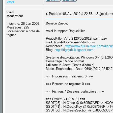
page
joem
Posté le: 06 Avr 2012 à 22:56
Sujet du m
Modérateur
Bonsoir Zaede,
Inscrit le: 28 Jan 2006
Messages: 295
Voici le rapport Roguekiller.
Localisation: a coté de
trignac
RogueKiller V7.3.2 [20/03/2012] par Tigzy
mail: tigzyRK<at>gmail<dot>com
Remontees:
http://www.sur-la-toile.com/dis
Blog:
http://tigzyrk.blogspot.com
Systeme d'exploitation: Windows XP (5.1.2600
Demarrage : Mode normal
Utilisateur: Joem [Droits d'admin]
Mode: Recherche -- Date: 06/04/2012 22:52:2
¤¤¤ Processus malicieux: 0 ¤¤¤
¤¤¤ Entrees de registre: 0 ¤¤¤
¤¤¤ Fichiers / Dossiers particuliers: ¤¤¤
¤¤¤ Driver: [CHARGE] ¤¤¤
SSDT[25] : NtClose @ 0x80567AED -> HO
SSDT[41] : NtCreateKey @ 0x8057376F ->
SSDT[50] : NtCreateSection @ 0x8056533