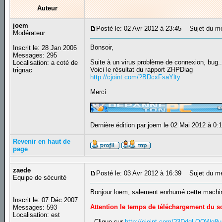
Auteur
joem
Posté le: 02 Avr 2012 à 23:45
Sujet du mes
Modérateur
Bonsoir,
Inscrit le: 28 Jan 2006
Messages: 295
Suite à un virus problème de connexion, bug...
Localisation: a coté de
Voici le résultat du rapport ZHPDiag
trignac
http://cjoint.com/?BDcxFsaYlty
Merci
_________________
Dernière édition par joem le 02 Mai 2012 à 0:1
Revenir en haut de
page
zaede
Posté le: 03 Avr 2012 à 16:39
Sujet du m
Equipe de sécurité
Bonjour loem, salement enrhumé cette machin
Inscrit le: 07 Déc 2007
Attention le temps de téléchargement du scr
Messages: 593
Localisation: est
- Clique sur
http://cjoint.com/?3DdqLQQWg8u