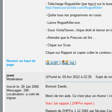
- Télécharge Roguekiller (par tigzy) sur le bur
http://www.sur-la-toile.com/RogueKiller/
- Quitte tous tes programmes en cours
- Lance RogueKiller.exe.
- Sous Vista/Seven, clique droit et lancer en t
- Attendre que le Prescan ait fini ...
- Clique sur Scan.
Clique sur Rapport et copier coller le conten
Revenir en haut de
page
joem
Posté le: 03 Avr 2012 à 22:35
Sujet du m
Modérateur
Bonsoir Zaede,
Inscrit le: 28 Jan 2006
Messages: 295
Localisation: a coté de
Merci de ton aide. Ce n'est plus un rhume ! c'
trignac
Voici 1er rapport ( ZHPFix report )
Rapport de ZHPFix 1.12.3381 par Nicolas Co