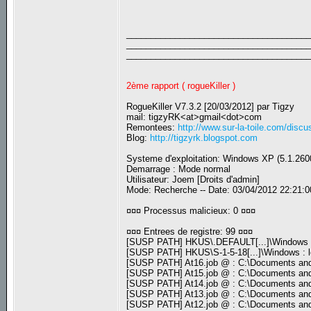
_____________________________________
_____________________________________
_____________________________________
2ème rapport ( rogueKiller )
RogueKiller V7.3.2 [20/03/2012] par Tigzy
mail: tigzyRK<at>gmail<dot>com
Remontees:
http://www.sur-la-toile.com/dis
Blog:
http://tigzyrk.blogspot.com
Systeme d'exploitation: Windows XP (5.1.2600
Demarrage : Mode normal
Utilisateur: Joem [Droits d'admin]
Mode: Recherche -- Date: 03/04/2012 22:21:0
¤¤¤ Processus malicieux: 0 ¤¤¤
¤¤¤ Entrees de registre: 99 ¤¤¤
[SUSP PATH] HKUS\.DEFAULT[...]\Windows
[SUSP PATH] HKUS\S-1-5-18[...]\Windows
[SUSP PATH] At16.job @ : C:\Documents and
[SUSP PATH] At15.job @ : C:\Documents and
[SUSP PATH] At14.job @ : C:\Documents and
[SUSP PATH] At13.job @ : C:\Documents and
[SUSP PATH] At12.job @ : C:\Documents and