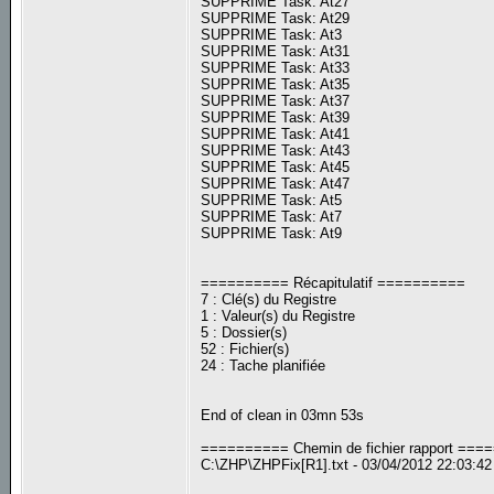
SUPPRIME Task: At27
SUPPRIME Task: At29
SUPPRIME Task: At3
SUPPRIME Task: At31
SUPPRIME Task: At33
SUPPRIME Task: At35
SUPPRIME Task: At37
SUPPRIME Task: At39
SUPPRIME Task: At41
SUPPRIME Task: At43
SUPPRIME Task: At45
SUPPRIME Task: At47
SUPPRIME Task: At5
SUPPRIME Task: At7
SUPPRIME Task: At9
========== Récapitulatif ==========
7 : Clé(s) du Registre
1 : Valeur(s) du Registre
5 : Dossier(s)
52 : Fichier(s)
24 : Tache planifiée
End of clean in 03mn 53s
========== Chemin de fichier rapport ==
C:\ZHP\ZHPFix[R1].txt - 03/04/2012 22:03:42