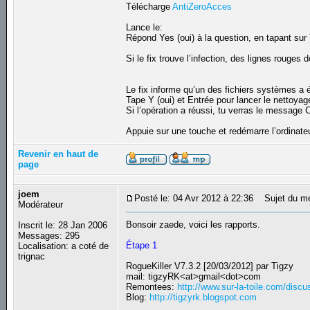
Télécharge
AntiZeroAcces
Lance le:
Répond Yes (oui) à la question, en tapant sur
Si le fix trouve l’infection, des lignes rouges 
Le fix informe qu’un des fichiers systèmes a é
Tape Y (oui) et Entrée pour lancer le nettoyag
Si l’opération a réussi, tu verras le message 
Appuie sur une touche et redémarre l’ordinate
Revenir en haut de
page
joem
Posté le: 04 Avr 2012 à 22:36
Sujet du m
Modérateur
Bonsoir zaede, voici les rapports.
Inscrit le: 28 Jan 2006
Messages: 295
Étape 1
Localisation: a coté de
trignac
RogueKiller V7.3.2 [20/03/2012] par Tigzy
mail: tigzyRK<at>gmail<dot>com
Remontees:
http://www.sur-la-toile.com/dis
Blog:
http://tigzyrk.blogspot.com