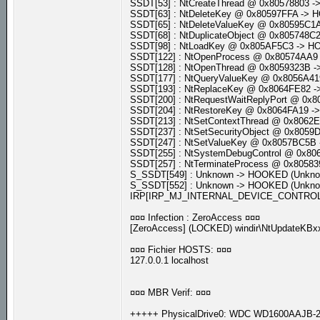
SSDT[53] : NtCreateThread @ 0x80578803
SSDT[63] : NtDeleteKey @ 0x80597FFA ->
SSDT[65] : NtDeleteValueKey @ 0x80595C
SSDT[68] : NtDuplicateObject @ 0x80574
SSDT[98] : NtLoadKey @ 0x805AF5C3 -> 
SSDT[122] : NtOpenProcess @ 0x80574AA
SSDT[128] : NtOpenThread @ 0x8059323B
SSDT[177] : NtQueryValueKey @ 0x8056A4
SSDT[193] : NtReplaceKey @ 0x8064FE82
SSDT[200] : NtRequestWaitReplyPort @ 0
SSDT[204] : NtRestoreKey @ 0x8064FA19 
SSDT[213] : NtSetContextThread @ 0x806
SSDT[237] : NtSetSecurityObject @ 0x80
SSDT[247] : NtSetValueKey @ 0x8057BC5
SSDT[255] : NtSystemDebugControl @ 0x8
SSDT[257] : NtTerminateProcess @ 0x805
S_SSDT[549] : Unknown -> HOOKED (Unkn
S_SSDT[552] : Unknown -> HOOKED (Unkn
IRP[IRP_MJ_INTERNAL_DEVICE_CONTROL] :
¤¤¤ Infection : ZeroAccess ¤¤¤
[ZeroAccess] (LOCKED) windir\NtUpdateKBxx
¤¤¤ Fichier HOSTS: ¤¤¤
127.0.0.1 localhost
¤¤¤ MBR Verif: ¤¤¤
+++++ PhysicalDrive0: WDC WD1600AAJB