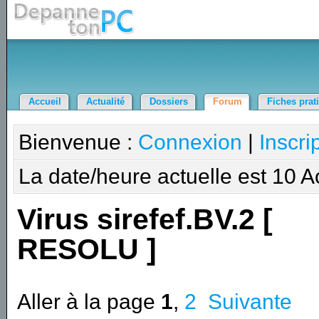
Accueil
Actualité
Dossiers
Forum
Fiches prat
Bienvenue :
Connexion
|
Inscri
La date/heure actuelle est 10 
Virus sirefef.BV.2 [
RESOLU ]
Aller à la page
1
,
2
Suivante