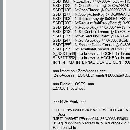
SSDT[98] : NtLoadKey @ 0x805AF5C3 -> 
SSDT[122] : NtOpenProcess @ 0x80574AA
SSDT[128] : NtOpenThread @ 0x8059323B
SSDT[177] : NtQueryValueKey @ 0x8056A
SSDT[193] : NtReplaceKey @ 0x8064FE82
SSDT[200] : NtRequestWaitReplyPort @ 0
SSDT[204] : NtRestoreKey @ 0x8064FA19 
SSDT[213] : NtSetContextThread @ 0x806
SSDT[237] : NtSetSecurityObject @ 0x80
SSDT[247] : NtSetValueKey @ 0x8057BC5
SSDT[255] : NtSystemDebugControl @ 0x
SSDT[257] : NtTerminateProcess @ 0x805
S_SSDT[549] : Unknown -> HOOKED (Unkn
S_SSDT[552] : Unknown -> HOOKED (Unkn
IRP[IRP_MJ_INTERNAL_DEVICE_CONTROL] :
¤¤¤ Infection : ZeroAccess ¤¤¤
[ZeroAccess] (LOCKED) windir\NtUpdateKBxx
¤¤¤ Fichier HOSTS: ¤¤¤
127.0.0.1 localhost
¤¤¤ MBR Verif: ¤¤¤
+++++ PhysicalDrive0: WDC WD1600AAJB
--- User ---
[MBR] 9b8fe57175eadd014c86f40063d33463
[BSP] 70dd8b4b891dfafb3a751a70cfbce75c 
Partition table: