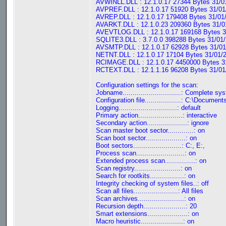
AVWINLL.DLL : 12.1.0.17 27344 Bytes 31/0
AVPREF.DLL : 12.1.0.17 51920 Bytes 31/01
AVREP.DLL : 12.1.0.17 179408 Bytes 31/01
AVARKT.DLL : 12.1.0.23 209360 Bytes 31/0
AVEVTLOG.DLL : 12.1.0.17 169168 Bytes 3
SQLITE3.DLL : 3.7.0.0 398288 Bytes 31/01/
AVSMTP.DLL : 12.1.0.17 62928 Bytes 31/01
NETNT.DLL : 12.1.0.17 17104 Bytes 31/01/2
RCIMAGE.DLL : 12.1.0.17 4450000 Bytes 31
RCTEXT.DLL : 12.1.1.16 96208 Bytes 31/01
Configuration settings for the scan:
Jobname.............................: Complete s
Configuration file..................: C:\Do
Logging.............................: default
Primary action......................: interactive
Secondary action....................: ignore
Scan master boot sector.............: on
Scan boot sector....................: on
Boot sectors........................: C:, E:,
Process scan........................: on
Extended process scan...............: on
Scan registry.......................: on
Search for rootkits.................: on
Integrity checking of system files..: off
Scan all files......................: All files
Scan archives.......................: on
Recursion depth.....................: 20
Smart extensions....................: on
Macro heuristic.....................: on