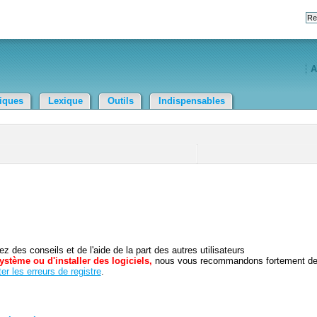
A
tiques
Lexique
Outils
Indispensables
 des conseils et de l'aide de la part des autres utilisateurs
ystème ou d'installer des logiciels,
nous vous recommandons fortement d
er les erreurs de registre
.