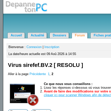
Accueil
Actualité
Dossiers
Forum
Fiches pra
Bienvenue :
Connexion
|
Inscription
La date/heure actuelle est 09 Aoû 2026 à 14:55
Virus sirefef.BV.2 [ RESOLU ]
Aller à la page
Précédente
1
,
2
Ce que nous vous conseillons :
Lisez les réponses ci-dessous où vous trouverez
Avant de faire des modifications sur votre s
cliquer ici pour scanner Windows afin de détect