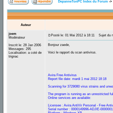
DepanneTonPC Index du Forum
->
Auteur
joem
Posté le: 01 Mai 2012 à 18:11
Sujet du 
Modérateur
Bonjour zaede,
Inscrit le: 28 Jan 2006
Messages: 295
Voici le rapport du scan antivirus.
Localisation: a coté de
trignac
Avira Free Antivirus
Report file date: mardi 1 mai 2012 18:18
Scanning for 3729080 virus strains and unw
The program is running as an unrestricted ful
Online services are available:
Licensee : Avira AntiVir Personal - Free Anti
Serial number : 0000149996-ADJIE-0000001
Platform : Windows XP