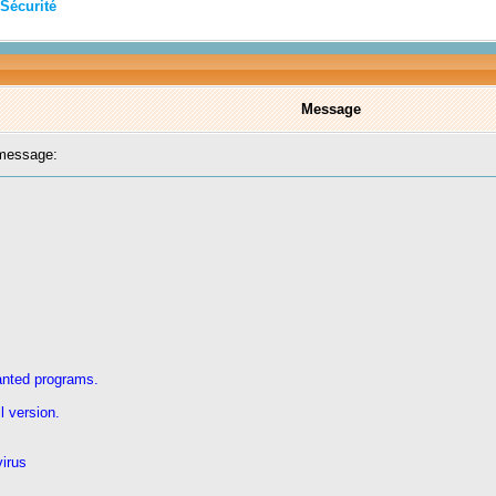
Sécurité
Message
message:
anted programs.
l version.
virus