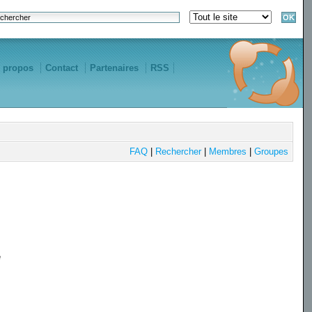
 propos
Contact
Partenaires
RSS
FAQ
|
Rechercher
|
Membres
|
Groupes
e