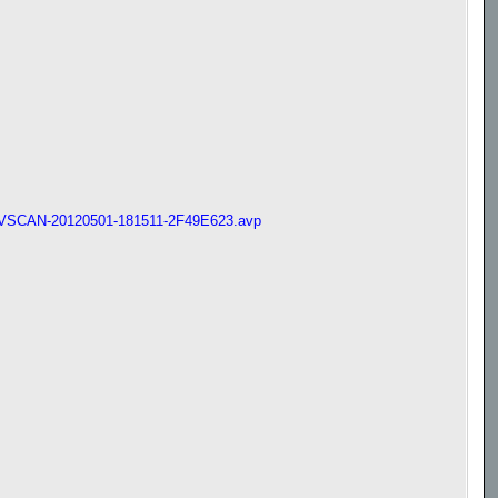
ILES\AVSCAN-20120501-181511-2F49E623.avp