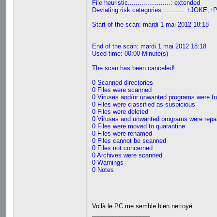
File heuristic......................: extended
Deviating risk categories...........: +JOKE,+
Start of the scan: mardi 1 mai 2012 18:18
End of the scan: mardi 1 mai 2012 18:18
Used time: 00:00 Minute(s)
The scan has been canceled!
0 Scanned directories
0 Files were scanned
0 Viruses and/or unwanted programs were f
0 Files were classified as suspicious
0 Files were deleted
0 Viruses and unwanted programs were repa
0 Files were moved to quarantine
0 Files were renamed
0 Files cannot be scanned
0 Files not concerned
0 Archives were scanned
0 Warnings
0 Notes
Voilà le PC me semble bien nettoyé
_________________