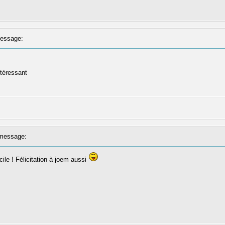
essage:
ntéressant
message:
cile ! Félicitation à joem aussi