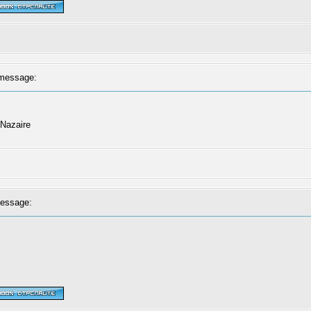
message:
 Nazaire
essage: