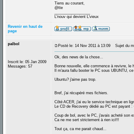
Tiens au courant,
@tte
_________________
L'nouv qui devient L'vieux
Revenir en haut de
page
palbol
Posté le: 14 Nov 2011 à 13:09
Sujet du m
Ok, des news de la chose...
Inscrit le: 05 Jan 2009
Bonne nouvelle, elle commence à revivre, le 
Messages: 57
Il m'aura fallu booter le PC sous UBUNTU, ce q
Ubuntu? j'aime pas trop.
Bref, j'ai récupéré mes fichiers.
Côté ACER, j'ai eu le service technique en lig
Le CD de Recovery dédié au PC est payant : 
Coup de bol, avec le PC, j'avais acheté son e
Ca ne me sert strictement à rien ici!!!
Tout ça, ca me parait chaud...