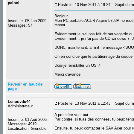
palbol
Posté le: 10 Nov 2011 à 19:24
Sujet du m
Bonjour,
Mon PC portable ACER Aspire 5738P ne redémar
Inscrit le: 05 Jan 2009
reboot.
Messages: 57
Évidemment je n'ai pas fait de sauvegarde du
Évidemment... je n'ai pas de CD windows 7, Je 
DONC, maintenant, à l'init, le message <BOO
On en conclue que le partitionnage du disque 
Dois-je réinstaller un OS ?
Merci d'avance
Revenir en haut de
page
Lenouvdu44
Posté le: 13 Nov 2011 à 12:43
Sujet du m
Administrateur
A première vue, oui.
Par contre, si tuas des données, tu peux ten
Inscrit le: 01 Aoû 2005
Messages: 4919
Ensuite, tu peux contacter le SAV Acer pour re
Localisation: Grenoble