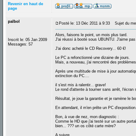
Revenir en haut de
page
palbol
Posté le: 13 Déc 2011 à 9:33
Sujet du me
Alors, faisons le point, un mois plus tard.
J'ai réussi à booté sous UBUNTU. J'aime pas 
Inscrit le: 05 Jan 2009
Messages: 57
J'ai donc acheté le CD Recovery... 60 €!
Le PC a refonctionné une dizaine de jours.
Mais, a nouveau, j'ai rencontré des problèm
Après une multitude de mise à jour automatiq
extinction du PC....
il s'est mis à ralentir... grave!
Le rond d'attente à tourner sans arrêt, l'écran 
Résultat, je joue la garantie et je ramène le
En attendant, il m'en prête un PC d'exposition
Bon, à vue de nez, mon diagnostic :
Comme le HD que j'ai testé sur un autre port
bien... ??? un os côté carte mère?
A suivre