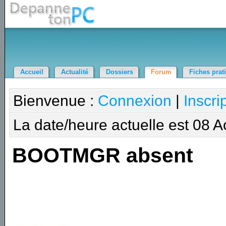
Accueil
Actualité
Dossiers
Forum
Fiches prat
Bienvenue :
Connexion
|
Inscri
La date/heure actuelle est 08 
BOOTMGR absent