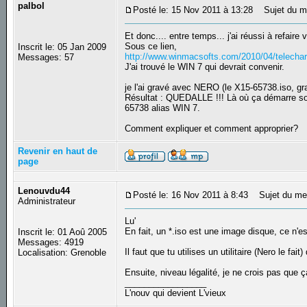
palbol
Posté le: 15 Nov 2011 à 13:28
Sujet du m
Et donc.... entre temps... j'ai réussi à refa
Sous ce lien,
Inscrit le: 05 Jan 2009
http://www.winmacsofts.com/2010/04/telecharg
Messages: 57
J'ai trouvé le WIN 7 qui devrait convenir.
je l'ai gravé avec NERO (le X15-65738.iso, gra
Résultat : QUEDALLE !!! Là où ça démarre 
65738 alias WIN 7.
Comment expliquer et comment approprier?
Revenir en haut de
page
Lenouvdu44
Posté le: 16 Nov 2011 à 8:43
Sujet du me
Administrateur
Lu'
En fait, un *.iso est une image disque, ce n
Inscrit le: 01 Aoû 2005
Messages: 4919
Il faut que tu utilises un utilitaire (Nero le f
Localisation: Grenoble
Ensuite, niveau légalité, je ne crois pas que ç
_________________
L'nouv qui devient L'vieux