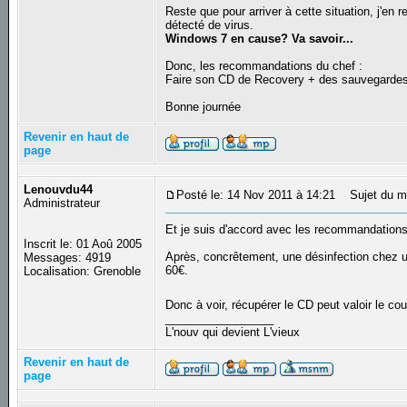
Reste que pour arriver à cette situation, j'en
détecté de virus.
Windows 7 en cause? Va savoir...
Donc, les recommandations du chef :
Faire son CD de Recovery + des sauvegarde
Bonne journée
Revenir en haut de
page
Lenouvdu44
Posté le: 14 Nov 2011 à 14:21
Sujet du m
Administrateur
Et je suis d'accord avec les recommandations
Inscrit le: 01 Aoû 2005
Après, concrêtement, une désinfection chez un
Messages: 4919
60€.
Localisation: Grenoble
Donc à voir, récupérer le CD peut valoir le co
_________________
L'nouv qui devient L'vieux
Revenir en haut de
page