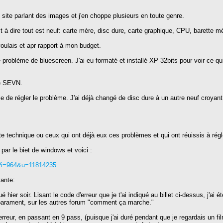
site parlant des images et j'en choppe plusieurs en toute genre.
st à dire tout est neuf: carte mère, disc dure, carte graphique, CPU, barette mé
oulais et apr rapport à mon budget.
problème de bluescreen. J'ai eu formaté et installé XP 32bits pour voir ce qui
le SEVN.
ie de régler le problème. J'ai déjà changé de disc dure à un autre neuf croyant 
e technique ou ceux qui ont déjà eux ces problèmes et qui ont réuissis à régl
par le biet de windows et voici :
p?i=964&u=11814235
vante:
ué hier soir. Lisant le code d'erreur que je t'ai indiqué au billet ci-dessus, j'a
parament, sur les autres forum "comment ça marche."
l 0 erreur, en passant en 9 pass, (puisque j'ai duré pendant que je regardais 