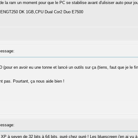
a ram un moment pour que le PC se stabilise avant d'ulisiser auto pour joue
a ENGT250 DK 1GB,CPU Dual Cor2 Duo E7500
essage:
pour en avoir eu une tonne et lancé un outils sur ça (tiens, faut que je le finn
ont pas. Pourtant, ça nous aide bien !
essage:
 XP à seven de 32 bits à 64 bits, puré chez puré ! Les bluescreen j'en ai vu à 