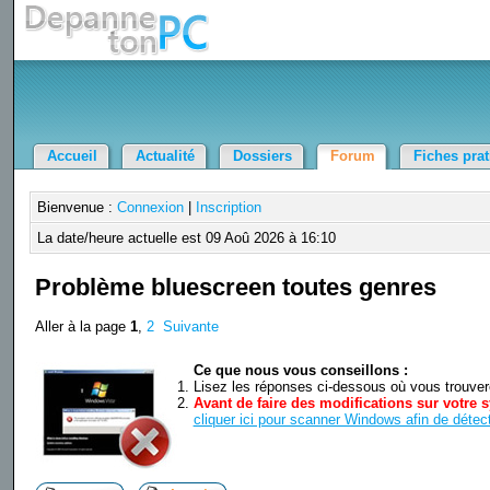
Accueil
Actualité
Dossiers
Forum
Fiches pra
Bienvenue :
Connexion
|
Inscription
La date/heure actuelle est 09 Aoû 2026 à 16:10
Problème bluescreen toutes genres
Aller à la page
1
,
2
Suivante
Ce que nous vous conseillons :
Lisez les réponses ci-dessous où vous trouverez
Avant de faire des modifications sur votre s
cliquer ici pour scanner Windows afin de détect