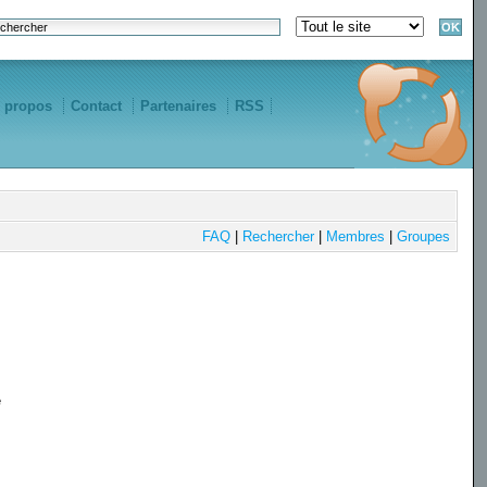
 propos
Contact
Partenaires
RSS
FAQ
|
Rechercher
|
Membres
|
Groupes
e