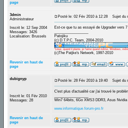
page
3dmin
Posté le: 02 Fév 2010 à 12:28
Sujet du 
Administrateur
Est-ce que tu as essayé de Upgrader vers 7 a
Inscrit le: 12 Sep 2004
_________________
Messages: 3426
Patojiku
Localisation: Brussels
(c) D.T.P.C. Team, 2004-2010
"Linux, quand il plante, je l'aime quand même, Windows, même q
(c)The Patjke's Network, 1997-2010
Revenir en haut de
page
dubignyp
Posté le: 28 Fév 2010 à 19:40
Sujet du 
C'est plus d'actualité car j'ai trouvé le pro
_________________
Inscrit le: 01 Fév 2010
Win7 64bits, 6Go XMS3 DDR3, Asus Nvidi
Messages: 28
www.informatique.forum-pro.fr
Revenir en haut de
page