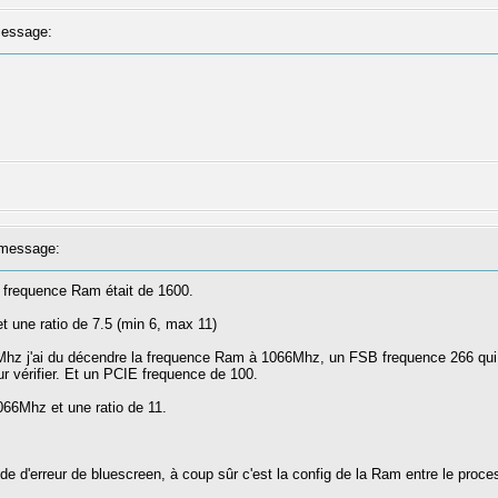
essage:
message:
a frequence Ram était de 1600.
une ratio de 7.5 (min 6, max 11)
hz j'ai du décendre la frequence Ram à 1066Mhz, un FSB frequence 266 qui 
ur vérifier. Et un PCIE frequence de 100.
66Mhz et une ratio de 11.
de d'erreur de bluescreen, à coup sûr c'est la config de la Ram entre le proce