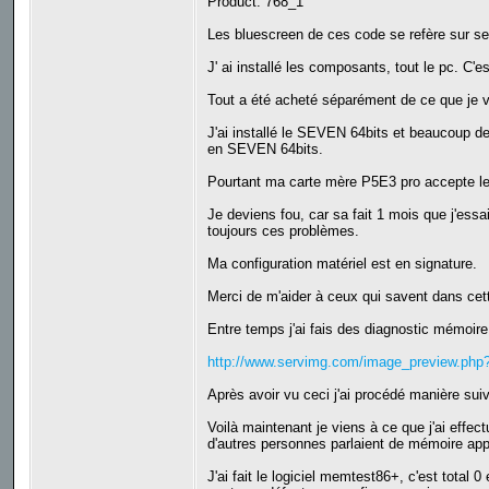
Product: 768_1
Les bluescreen de ces code se refère sur se 
J' ai installé les composants, tout le pc. C'e
Tout a été acheté séparément de ce que je v
J'ai installé le SEVEN 64bits et beaucoup de 
en SEVEN 64bits.
Pourtant ma carte mère P5E3 pro accepte 
Je deviens fou, car sa fait 1 mois que j'essa
toujours ces problèmes.
Ma configuration matériel est en signature.
Merci de m'aider à ceux qui savent dans cett
Entre temps j'ai fais des diagnostic mémoire 
http://www.servimg.com/image_preview.ph
Après avoir vu ceci j'ai procédé manière sui
Voilà maintenant je viens à ce que j'ai effect
d'autres personnes parlaient de mémoire ap
J'ai fait le logiciel memtest86+, c'est tota