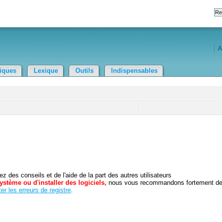
A
tiques
Lexique
Outils
Indispensables
 des conseils et de l'aide de la part des autres utilisateurs
ystème ou d'installer des logiciels,
nous vous recommandons fortement d
er les erreurs de registre
.