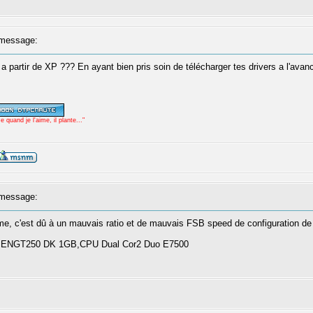
message:
 partir de XP ??? En ayant bien pris soin de télécharger tes drivers a l'avan
uand je l'aime, il plante..."
message:
blème, c'est dû à un mauvais ratio et de mauvais FSB speed de configuration de
a ENGT250 DK 1GB,CPU Dual Cor2 Duo E7500