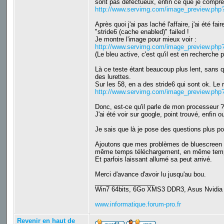
sont pas défectueux, enfin ce que je compr
http://www.servimg.com/image_preview.ph
Après quoi j'ai pas laché l'affaire, j'ai été f
"stride6 (cache enabled)" failed !
Je montre l'image pour mieux voir :
http://www.servimg.com/image_preview.ph
(Le bleu active, c'est qu'il est en recherch
Là ce teste étant beaucoup plus lent, sans qu
des lurettes.
Sur les 58, en a des stride6 qui sont ok. Le 
http://www.servimg.com/image_preview.ph
Donc, est-ce qu'il parle de mon processeur ?
J'ai été voir sur google, point trouvé, enfin o
Je sais que là je pose des questions plus po
Ajoutons que mes problèmes de bluescreen l
même temps téléchargement, en même temp
Et parfois laissant allumé sa peut arrivé.
Merci d'avance d'avoir lu jusqu'au bou.
_________________
Win7 64bits, 6Go XMS3 DDR3, Asus Nvidi
www.informatique.forum-pro.fr
Revenir en haut de