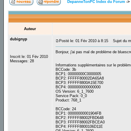
DepanneTonPC Index du Forum
->
Auteur
dubignyp
Posté le: 01 Fév 2010 à 8:15
Sujet du me
Bonjour, j'ai pas mal de problème de bluesc
Inscrit le: 01 Fév 2010
Messages: 28
Informations supplémentaires sur le problèm
BCCode: 3b
BCP1: 00000000C0000005
BCP2: FFFFF80002DA65A8
BCP3: FFFFF8800A15E700
BCP4: 0000000000000000
OS Version: 6_1_7600
Service Pack: 0_0
Product: 768_1
BCCode: 24
BCP1: 00000000001904FB
BCP2: FFFFF88002FBD648
BCP3: FFFFF88002FBCEA0
BCP4: FFFFF8800106D11E
OS Version: 6_1_7600