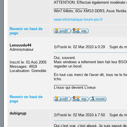
ATTENTION: Effectué également modérate de l
_________________
Win7 64bits, 6Go XMS3 DDR3, Asus Nvidi
www.informatique.forum-pro.fr
Revenir en haut de
page
Lenouvdu44
Posté le: 02 Mar 2010 à 0:29
Sujet du m
Administrateur
Oui, souvent.
Mais windows a tellement bien fait leur BSOD (
Inscrit le: 01 Aoû 2005
regarder un bsod.
Messages: 4919
Localisation: Grenoble
En tout cas merci de l'avoir dit, tous ne le f
tcho.
_________________
L'nouv qui devient L'vieux
Revenir en haut de
page
dubignyp
Posté le: 02 Mar 2010 à 7:50
Sujet du m
Oui c'est vrai, c'est abusé. Je suis passé de