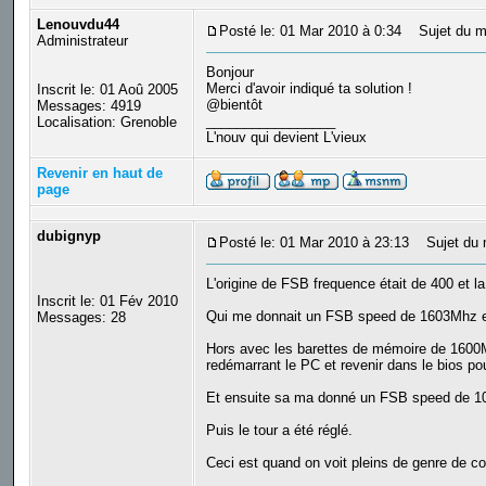
Lenouvdu44
Posté le: 01 Mar 2010 à 0:34
Sujet du m
Administrateur
Bonjour
Merci d'avoir indiqué ta solution !
Inscrit le: 01 Aoû 2005
@bientôt
Messages: 4919
_________________
Localisation: Grenoble
L'nouv qui devient L'vieux
Revenir en haut de
page
dubignyp
Posté le: 01 Mar 2010 à 23:13
Sujet du 
L'origine de FSB frequence était de 400 et l
Inscrit le: 01 Fév 2010
Qui me donnait un FSB speed de 1603Mhz et 
Messages: 28
Hors avec les barettes de mémoire de 1600M
redémarrant le PC et revenir dans le bios po
Et ensuite sa ma donné un FSB speed de 10
Puis le tour a été réglé.
Ceci est quand on voit pleins de genre de co