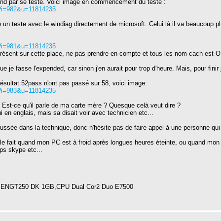
end par se teste. Voici image en commencement du teste :
p?i=982&u=11814235
aire un teste avec le windiag directement de microsoft. Celui là il va beaucoup plus
p?i=981&u=11814235
e présent sur cette place, ne pas prendre en compte et tous les nom cach est 
e je fasse l'expended, car sinon j'en aurait pour trop d'heure. Mais, pour fini
résultat 52pass n'ont pas passé sur 58, voici image:
p?i=983&u=11814235
 Est-ce qu'il parle de ma carte mère ? Quesque celà veut dire ?
ui en englais, mais sa disait voir avec technicien etc...
ussée dans la technique, donc n'hésite pas de faire appel à une personne qui s
e fait quand mon PC est à froid après longues heures éteinte, ou quand mon
s skype etc...
a ENGT250 DK 1GB,CPU Dual Cor2 Duo E7500