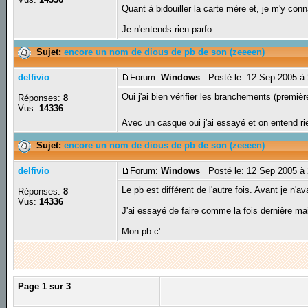
Quant à bidouiller la carte mère et, je m'y co
Je n'entends rien parfo ...
Sujet:
encore un nom de dious de pb de son (zeeeen)
delfivio
Forum:
Windows
Posté le: 12 Sep 2005 à
Oui j'ai bien vérifier les branchements (première
Réponses:
8
Vus:
14336
Avec un casque oui j'ai essayé et on entend r
Sujet:
encore un nom de dious de pb de son (zeeeen)
delfivio
Forum:
Windows
Posté le: 12 Sep 2005 à
Le pb est différent de l'autre fois. Avant je n'av
Réponses:
8
Vus:
14336
J'ai essayé de faire comme la fois dernière mais
Mon pb c' ...
Page
1
sur
3