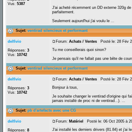
Vus:
5387
J'ai acheté récemment un DD externe 320g de la
parfaitement.
Seulement aujourd'hui j'ai voulu le ...
Sujet:
ventirad silencieux et performant
delfivio
Forum:
Achats / Ventes
Posté le: 28 Fév 2
Tu me conseillerais quoi sinon?
Réponses:
3
Vus:
10742
Je pensais qu'il ne fallait pas une bête de cou
Sujet:
ventirad silencieux et performant
delfivio
Forum:
Achats / Ventes
Posté le: 28 Fév 2
Bonjour à tous,
Réponses:
3
Vus:
10742
Je souhaite changer le ventirad d'origine qui fa
jamais installé de proc ni de ventirad...). ...
Sujet:
pb d'artefacts avec une CG
delfivio
Forum:
Matériel
Posté le: 06 Oct 2005 à 2
J'ai installé les derniers drivers (81.84) et j'a
Réponses:
8