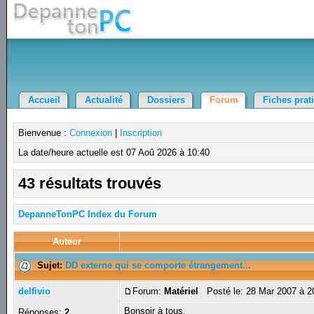
Accueil
Actualité
Dossiers
Forum
Fiches prat
Bienvenue :
Connexion
|
Inscription
La date/heure actuelle est 07 Aoû 2026 à 10:40
43 résultats trouvés
DepanneTonPC Index du Forum
Auteur
Sujet:
DD externe qui se comporte étrangement...
delfivio
Forum:
Matériel
Posté le: 28 Mar 2007 à 2
Bonsoir à tous,
Réponses:
2