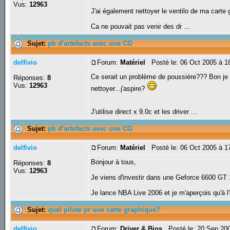
Vus:
12963
J'ai également nettoyer le ventilo de ma carte 
Ca ne pouvait pas venir des dr ...
Sujet:
pb d'artefacts avec une CG
delfivio
Forum:
Matériel
Posté le: 06 Oct 2005 à 1
Ce serait un problème de poussière??? Bon je v
Réponses:
8
Vus:
12963
nettoyer...j'aspire?
J'utilise direct x 9.0c et les driver ...
Sujet:
pb d'artefacts avec une CG
delfivio
Forum:
Matériel
Posté le: 06 Oct 2005 à 1
Bonjour à tous,
Réponses:
8
Vus:
12963
Je viens d'investir dans une Geforce 6600 GT 1
Je lance NBA Live 2006 et je m'aperçois qu'à l'
Sujet:
quel pilote pr une carte graphique?
delfivio
Forum:
Driver & Bios
Posté le: 20 Sep 20