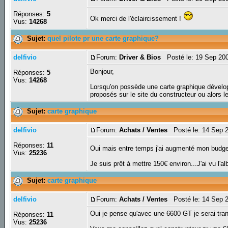
Réponses:
5
Ok merci de l'éclaircissement !
Vus:
14268
Sujet:
quel pilote pr une carte graphique?
delfivio
Forum:
Driver & Bios
Posté le: 19 Sep 20
Bonjour,
Réponses:
5
Vus:
14268
Lorsqu'on possède une carte graphique développ
proposés sur le site du constructeur ou alors le
Sujet:
carte graphique
delfivio
Forum:
Achats / Ventes
Posté le: 14 Sep 
Réponses:
11
Oui mais entre temps j'ai augmenté mon budg
Vus:
25236
Je suis prêt à mettre 150€ environ...J'ai vu l
Sujet:
carte graphique
delfivio
Forum:
Achats / Ventes
Posté le: 14 Sep 
Oui je pense qu'avec une 6600 GT je serai tranq
Réponses:
11
Vus:
25236