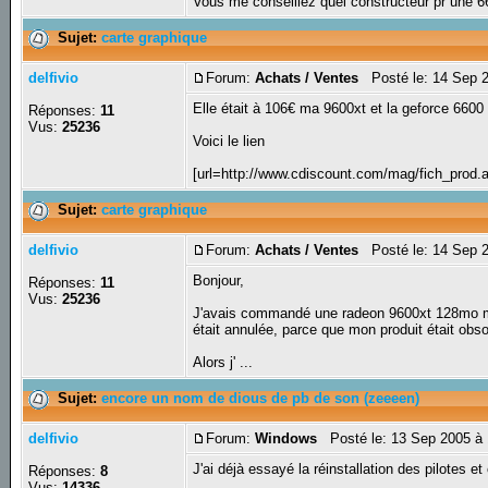
Vous me conseillez quel constructeur pr une
Sujet:
carte graphique
delfivio
Forum:
Achats / Ventes
Posté le: 14 Sep 
Elle était à 106€ ma 9600xt et la geforce 6600 
Réponses:
11
Vus:
25236
Voici le lien
[url=http://www.cdiscount.com/mag/fich_prod
Sujet:
carte graphique
delfivio
Forum:
Achats / Ventes
Posté le: 14 Sep 
Bonjour,
Réponses:
11
Vus:
25236
J'avais commandé une radeon 9600xt 128mo ms
était annulée, parce que mon produit était obso
Alors j' ...
Sujet:
encore un nom de dious de pb de son (zeeeen)
delfivio
Forum:
Windows
Posté le: 13 Sep 2005 à
J'ai déjà essayé la réinstallation des pilotes et 
Réponses:
8
Vus:
14336