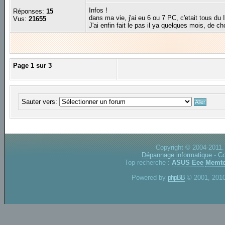
Infos !
Réponses:
15
dans ma vie, j'ai eu 6 ou 7 PC, c'etait tous du I
Vus:
21655
J'ai enfin fait le pas il ya quelques mois, de ch
Page
1
sur
3
Sauter vers:
Copyright © 2004-2011.
Dépannage informatique
-
Co
Top recherche :
ASUS Eee
Memte
Powered by
phpBB
© 2001, 2010