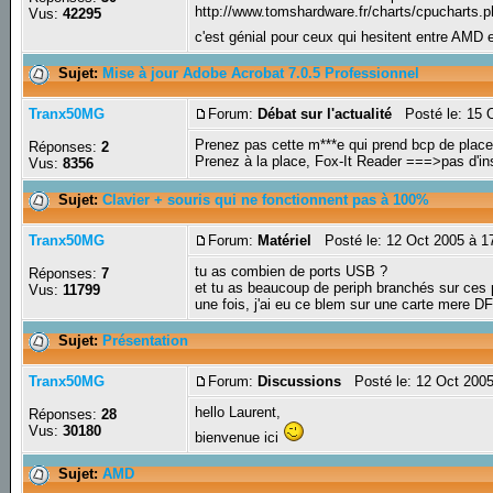
http://www.tomshardware.fr/charts/cpucharts.
Vus:
42295
c'est génial pour ceux qui hesitent entre AMD e
Sujet:
Mise à jour Adobe Acrobat 7.0.5 Professionnel
Tranx50MG
Forum:
Débat sur l'actualité
Posté le: 15 
Prenez pas cette m***e qui prend bcp de place
Réponses:
2
Prenez à la place, Fox-It Reader ===>pas d'ins
Vus:
8356
Sujet:
Clavier + souris qui ne fonctionnent pas à 100%
Tranx50MG
Forum:
Matériel
Posté le: 12 Oct 2005 à 1
tu as combien de ports USB ?
Réponses:
7
et tu as beaucoup de periph branchés sur ces 
Vus:
11799
une fois, j'ai eu ce blem sur une carte mere 
Sujet:
Présentation
Tranx50MG
Forum:
Discussions
Posté le: 12 Oct 200
hello Laurent,
Réponses:
28
Vus:
30180
bienvenue ici
Sujet:
AMD