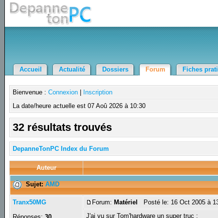
Accueil
Actualité
Dossiers
Forum
Fiches prat
Bienvenue :
Connexion
|
Inscription
La date/heure actuelle est 07 Aoû 2026 à 10:30
32 résultats trouvés
DepanneTonPC Index du Forum
Auteur
Sujet:
AMD
Tranx50MG
Forum:
Matériel
Posté le: 16 Oct 2005 à 1
J'ai vu sur Tom'hardware un super truc :
Réponses:
30