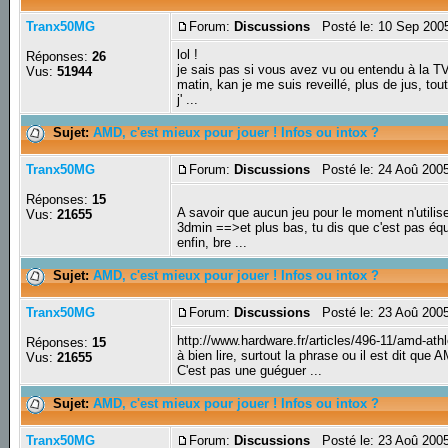
Tranx50MG
Forum:
Discussions
Posté le: 10 Sep 200
lol !
Réponses:
26
je sais pas si vous avez vu ou entendu à la TV
Vus:
51944
matin, kan je me suis reveillé, plus de jus, tout
j' ...
Sujet:
AMD, c'est mieux pour jouer ! Infos ou intox ?
Tranx50MG
Forum:
Discussions
Posté le: 24 Aoû 200
Réponses:
15
A savoir que aucun jeu pour le moment n'utilise
Vus:
21655
3dmin ==>et plus bas, tu dis que c'est pas équ
enfin, bre ...
Sujet:
AMD, c'est mieux pour jouer ! Infos ou intox ?
Tranx50MG
Forum:
Discussions
Posté le: 23 Aoû 200
http://www.hardware.fr/articles/496-11/amd-ath
Réponses:
15
à bien lire, surtout la phrase ou il est dit que
Vus:
21655
C'est pas une guéguer ...
Sujet:
AMD, c'est mieux pour jouer ! Infos ou intox ?
Tranx50MG
Forum:
Discussions
Posté le: 23 Aoû 200