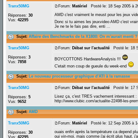
Tranx50MG
Forum:
Matériel
Posté le: 18 Sep 2005 à 
AMD c'est vraiment le meust pour les jeux vide
Réponses:
30
Vus:
42295
Donc si tu aimes les jeuxvideo AMD c'est vrai
Je ne te le fais pas dire, enti ...
Sujet:
Affaire des Benchmarks de la X1800: On m'aurait menti ?
Tranx50MG
Forum:
Débat sur l'actualité
Posté le: 18 
Réponses:
3
BOYCOTTONS HardwareAnalysis !!!
Vus:
7858
C'etait mon coup de gueule du week-end
Sujet:
Le nouveau processeur graphique d'ATI à la ramasse
Tranx50MG
Forum:
Débat sur l'actualité
Posté le: 17 
Lisez ça, c'est TRES vachement interessant :
Réponses:
5
http://www.clubic.com/actualite-22498-les-pre
Vus:
9652
Sujet:
AMD
Tranx50MG
Forum:
Matériel
Posté le: 12 Sep 2005 à 
ouais enfin après la température ca depend plus
Réponses:
30
oui vin-moi, mais comme j'ai écrit plus haut, j'
Vus:
42295