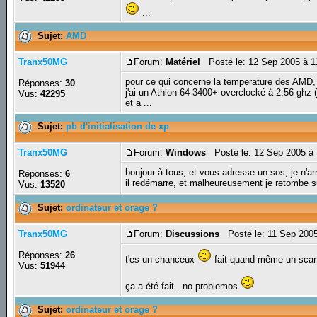
...
Sujet:
AMD
Tranx50MG
Forum:
Matériel
Posté le: 12 Sep 2005 à 1
pour ce qui concerne la temperature des AMD, c
Réponses:
30
j'ai un Athlon 64 3400+ overclocké à 2,56 ghz (a
Vus:
42295
et a ...
Sujet:
pb d'initialisation de xp
Tranx50MG
Forum:
Windows
Posté le: 12 Sep 2005 à
bonjour à tous, et vous adresse un sos, je n'arri
Réponses:
6
il redémarre, et malheureusement je retombe s
Vus:
13520
Sujet:
ordinateur et orage ?
Tranx50MG
Forum:
Discussions
Posté le: 11 Sep 200
Réponses:
26
t'es un chanceux
fait quand même un scan d
Vus:
51944
ça a été fait...no problemos
Sujet:
ordinateur et orage ?