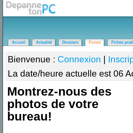
Accueil
Actualité
Dossiers
Forum
Fiches prat
Bienvenue :
Connexion
|
Inscri
La date/heure actuelle est 06 
Montrez-nous des
photos de votre
bureau!