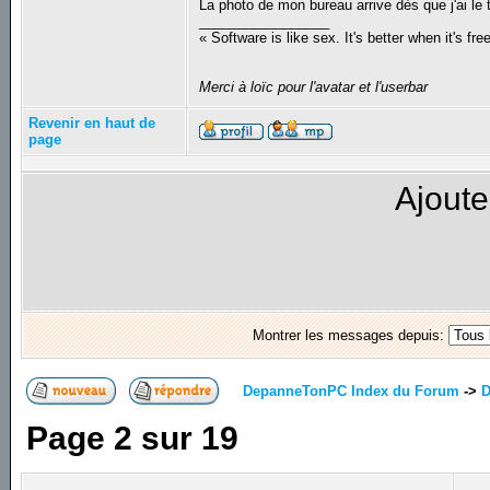
La photo de mon bureau arrive dès que j'ai le
_________________
« Software is like sex. It's better when it's fre
Merci à loïc pour l'avatar et l'userbar
Revenir en haut de
page
Ajoute
Montrer les messages depuis:
DepanneTonPC Index du Forum
->
D
Page
2
sur
19