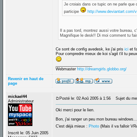
Je croiais dans ce tupic on ne parle que 
participe
http://www.deviantart.com/
Il a pas tord, montrez aussi votre bureau, c'
Magnifique le desk!! Di moi comment tu fa
Ce sont de config avedesk, ke j'ai pris
ici
et f
Pour compredre mieux de koi s'agit t'il tu peu
_________________
Webmaster
http://dreamgirls.globbo.org/
Revenir en haut de
page
mickael44
Posté le: 02 Aoû 2005 à 1:56
Sujet du me
Administrateur
Oki merci pour le lien.
Bon, j'ai ranger un peu mon bureau windows..
C'est déjà mieux :
Photo
(Mais il va falloir 
Inscrit le: 05 Juin 2005