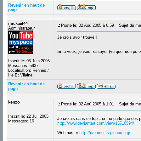
Revenir en haut de
page
mickael44
Posté le: 02 Aoû 2005 à 0:59
Sujet du me
Administrateur
Je crois avoir trouvé!!
Si tu veux, je vais l'essayer (vu que mon pc e
Inscrit le: 05 Juin 2005
Messages: 5837
Localisation: Rennes /
Ille Et Vilaine
Revenir en haut de
page
kenzo
Posté le: 02 Aoû 2005 à 1:01
Sujet du me
Inscrit le: 22 Juil 2005
Je croiais dans ce tupic on ne parle que des p
Messages: 16
http://www.deviantart.com/view/15710594/
_________________
Webmaster
http://dreamgirls.globbo.org/