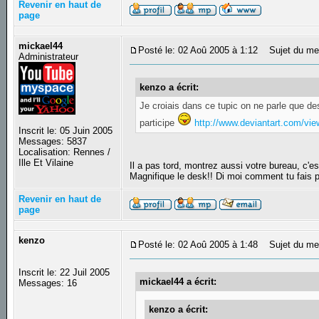
Revenir en haut de
page
mickael44
Posté le: 02 Aoû 2005 à 1:12
Sujet du me
Administrateur
kenzo a écrit:
Je croiais dans ce tupic on ne parle que des
participe
http://www.deviantart.com/vi
Inscrit le: 05 Juin 2005
Messages: 5837
Localisation: Rennes /
Ille Et Vilaine
Il a pas tord, montrez aussi votre bureau, c'est
Magnifique le desk!! Di moi comment tu fais
Revenir en haut de
page
kenzo
Posté le: 02 Aoû 2005 à 1:48
Sujet du me
Inscrit le: 22 Juil 2005
mickael44 a écrit:
Messages: 16
kenzo a écrit: