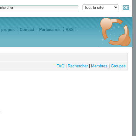
 propos
Contact
Partenaires
RSS
FAQ
|
Rechercher
|
Membres
|
Groupes
e