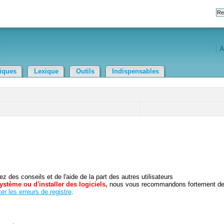
A
tiques
Lexique
Outils
Indispensables
 des conseils et de l'aide de la part des autres utilisateurs
ystème ou d'installer des logiciels,
nous vous recommandons fortement d
er les erreurs de registre
.