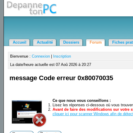
Accueil
Actualité
Dossiers
Forum
Fiches pra
Bienvenue :
Connexion
|
Inscription
La date/heure actuelle est 07 Aoû 2026 à 20:27
message Code erreur 0x80070035
Ce que nous vous conseillons :
Lisez les réponses ci-dessous où vous trouverez
Avant de faire des modifications sur votre s
cliquer ici pour scanner Windows afin de détect