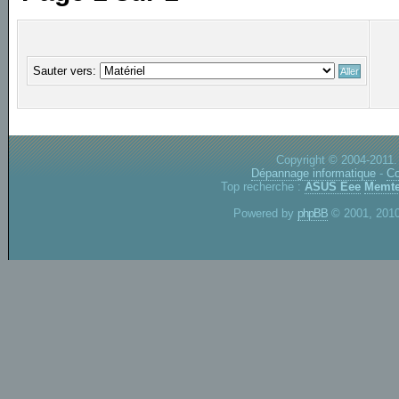
Sauter vers:
Copyright © 2004-2011.
Dépannage informatique
-
Co
Top recherche :
ASUS Eee
Memte
Powered by
phpBB
© 2001, 2010