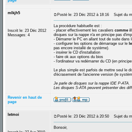
page
mlkjh5
Posté le: 23 Déc 2012 à 18:16
Sujet du m
La procédure habituelle est :
- placer effectivement les cavaliers
comme il 
Inscrit le: 23 Déc 2012
disques sur la nappe n'a en principe pas d'imp
Messages: 4
- Démarrer le PC en allant tout de suite dans l
- configurer les options de démarrage sur le
l
pas encore installé de système).
- insérer le CD d'installation
- faire ok aux options du bios
- l'ordinateur va redémarrer du CD (en princip
Le plus simple est parfois de mettre seul le d
d'écrasement de l'ancienne version (le systè
Je parle de disques sur la nappe IDE P-ATA.
Les disques S-ATA peuvent présenter des diffi
Revenir en haut de
page
letmoi
Posté le: 23 Déc 2012 à 20:50
Sujet du m
Bonsoir,