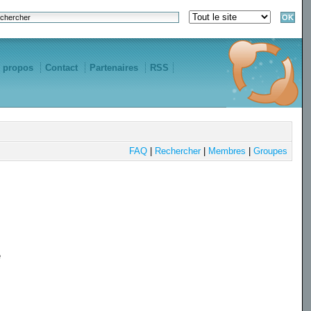
 propos
Contact
Partenaires
RSS
FAQ
|
Rechercher
|
Membres
|
Groupes
e