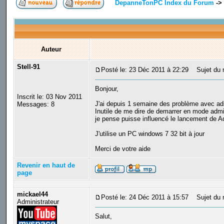
DepanneTonPC Index du Forum
->
Auteur
Stell-91
Posté le: 23 Déc 2011 à 22:29
Sujet du m
Bonjour,
Inscrit le: 03 Nov 2011
J'ai depuis 1 semaine des problème avec adsl
Messages: 8
Inutile de me dire de demarrer en mode admini
je pense puisse influencé le lancement de A
J'utilise un PC windows 7 32 bit à jour
Merci de votre aide
Revenir en haut de
page
mickael44
Posté le: 24 Déc 2011 à 15:57
Sujet du 
Administrateur
Salut,