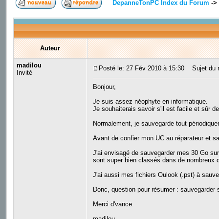
DepanneTonPC Index du Forum
->
Auteur
madilou
Posté le: 27 Fév 2010 à 15:30
Sujet du m
Invité
Bonjour,
Je suis assez néophyte en informatique.
Je souhaiterais savoir s'il est facile et sû
Normalement, je sauvegarde tout périodique
Avant de confier mon UC au réparateur et sa
J'ai envisagé de sauvegarder mes 30 Go sur 
sont super bien classés dans de nombreux do
J'ai aussi mes fichiers Oulook (.pst) à sauve
Donc, question pour résumer : sauvegarder s
Merci d'vance.
madilou