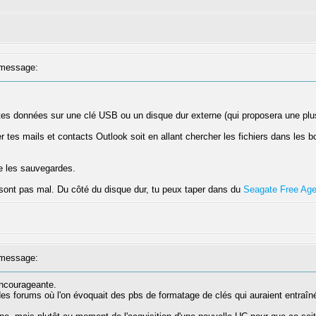
message:
s données sur une clé USB ou un disque dur externe (qui proposera une plus 
 tes mails et contacts Outlook soit en allant chercher les fichiers dans les bo
re les sauvegardes.
ont pas mal. Du côté du disque dur, tu peux taper dans du
Seagate Free Age
message:
encourageante.
des forums où l'on évoquait des pbs de formatage de clés qui auraient entraî