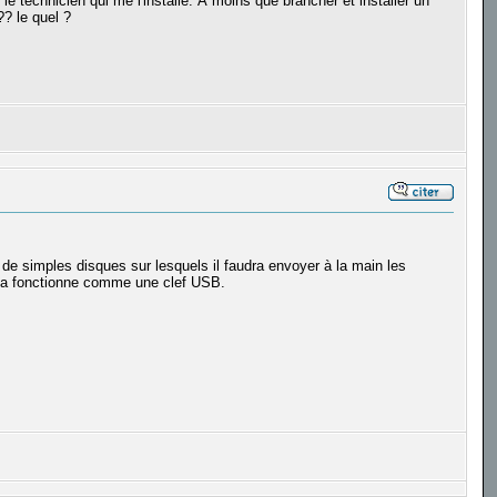
e technicien qui me l'installe. À moins que brancher et installer un
?? le quel ?
de simples disques sur lesquels il faudra envoyer à la main les
ue ça fonctionne comme une clef USB.