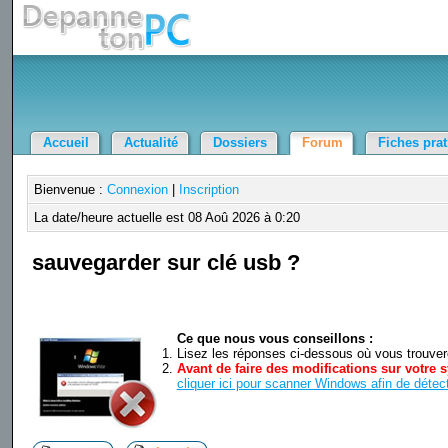
Accueil
Actualité
Dossiers
Forum
Fiches pra
Bienvenue :
Connexion
|
Inscription
La date/heure actuelle est 08 Aoû 2026 à 0:20
sauvegarder sur clé usb ?
Ce que nous vous conseillons :
Lisez les réponses ci-dessous où vous trouverez
Avant de faire des modifications sur votre s
cliquer ici pour scanner Windows afin de détect