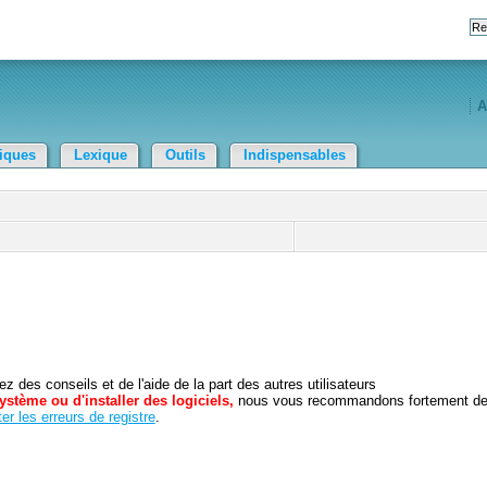
A
tiques
Lexique
Outils
Indispensables
 des conseils et de l'aide de la part des autres utilisateurs
ystème ou d'installer des logiciels,
nous vous recommandons fortement d
er les erreurs de registre
.