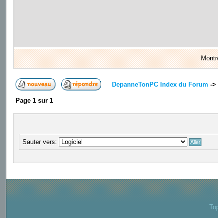
Montr
DepanneTonPC Index du Forum
->
Page
1
sur
1
Sauter vers:
To