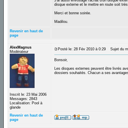
J'ai aussi envosagé l'achat d'un disque exter
disque externe et le mettre en route soit trè
Merci et bonne soirée.
Madilou.
Revenir en haut de
page
AlexMagnus
Posté le: 28 Fév 2010 à 0:29
Sujet du m
Modérateur
Bonsoir,
Les disques externes peuvent être livrés av
dossiers souhaités. Chacun a ses avantages e
Inscrit le: 23 Mai 2006
Messages: 2843
Localisation: Pool à
glande
Revenir en haut de
page