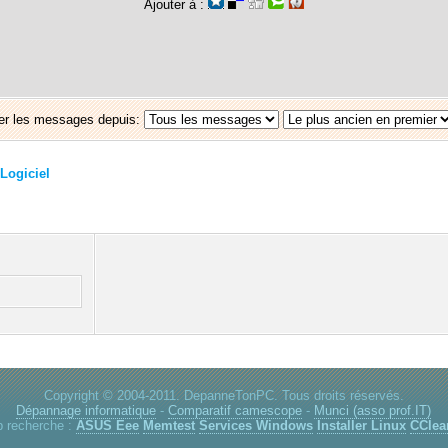
Ajouter à :
er les messages depuis:
Logiciel
Copyright © 2004-2011. DepanneTonPC. Tous droits réservés.
Dépannage informatique
-
Comparatif camescope
-
Munci (asso prof.IT)
p recherche :
ASUS Eee
Memtest
Services Windows
Installer Linux
CClea