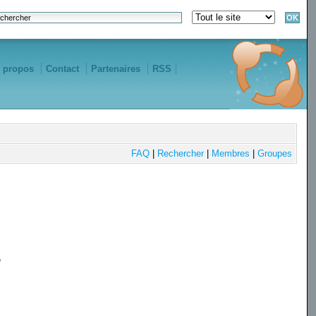
 propos
Contact
Partenaires
RSS
FAQ
|
Rechercher
|
Membres
|
Groupes
e