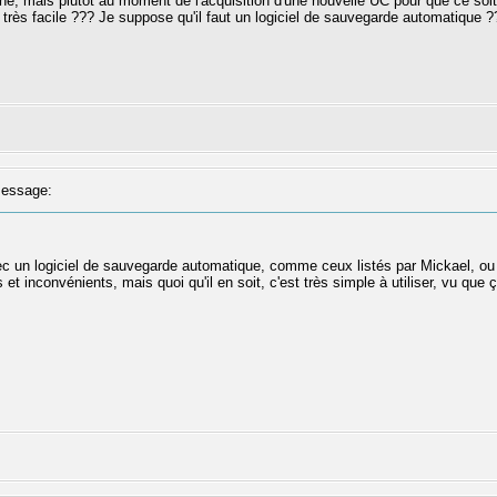
ne, mais plutôt au moment de l'acquisition d'une nouvelle UC pour que ce soit l
s très facile ??? Je suppose qu'il faut un logiciel de sauvegarde automatique ?
essage:
ec un logiciel de sauvegarde automatique, comme ceux listés par Mickael, ou 
t inconvénients, mais quoi qu'il en soit, c'est très simple à utiliser, vu q