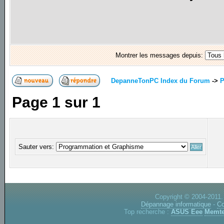
Montrer les messages depuis:
DepanneTonPC Index du Forum
->
P
Page
1
sur
1
Sauter vers:
Copyright © 2004-2011.
Dépannage informatique
-
Co
Top recherche :
ASUS Eee
Memte