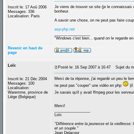
Je viens de trouver se site (je le connaissais d
Inscrit le: 17 Aoû 2006
bonheur.
Messages: 336
Localisation: Paris
A savoir une chose, on ne peut pas faire coup
asp-php.net
_________________
"Windows c'est bien... quand on le regarde en 
Revenir en haut de
page
Loïc
Posté le: 16 Sep 2007 à 16:47
Sujet du m
Merci de ta réponse, j'ai regardé un peu le lie
Inscrit le: 21 Déc 2004
Messages: 100
ne peut pas "couper" une vidéo en php
(il
Localisation:
Waremme, province de
Je savais qu'il y avait ffmpeg pour les serveu
Liège (Belgique)
Merci!
_________________
Loïc
"Différence entre la jeunesse et la vieilless
et un souple."
Jean Delacour