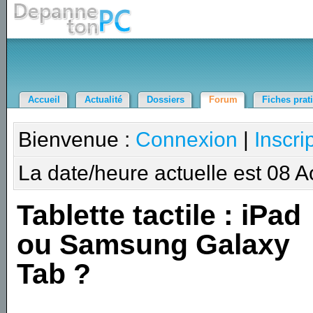
Accueil
Actualité
Dossiers
Forum
Fiches prat
Bienvenue :
Connexion
|
Inscri
La date/heure actuelle est 08 
Tablette tactile : iPad
ou Samsung Galaxy
Tab ?