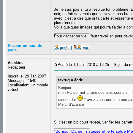
Je ne sais pas si tu a résolue ton problème ra
noir, en fait sa venais que je n'avais pas br
avec, c'est a dire que si ta carte et ressente e
plus d'énergie!
Voila quelques images qui pourra t'aider a co
_________________
Pour gagner sa vie il faut travailler, pour deven
Revenir en haut de
page
Asiakira
Posté le: 01 Juil 2010 à 13:25
Sujet du m
Rédacteur
Inscrit le: 29 Jan 2007
taxrug a écrit:
Messages: 1540
Localisation: Un monde
Bonjour ,
virtuel
mon PC se met a faire des bips courts illimi
disque dur
" avez vous une info une aide
Merci d'avance
Si c'est un bip court répété, vérifier les barre
_________________
"Bonjour Dame Tristesse et je te salue Mé