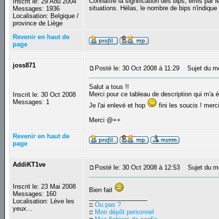
Connaître la signification des bips, émis par 
Inscrit le: 29 Aoû 2004
situations. Hélas, le nombre de bips n'indiqu
Messages: 1936
Localisation: Belgique /
province de Liège
Revenir en haut de
page
joss871
Posté le: 30 Oct 2008 à 11:29
Sujet du m
Salut a tous !!
Merci pour ce tableau de description qui m'a éta
Inscrit le: 30 Oct 2008
Messages: 1
Je l'ai enlevé et hop
fini les soucis ! mer
Merci @++
Revenir en haut de
page
AddiKT1ve
Posté le: 30 Oct 2008 à 12:53
Sujet du m
Inscrit le: 23 Mai 2008
Bien fait
Messages: 160
_________________
Localisation: Lève les
::
Ou pas ?
yeux...
::
Mon dépôt personnel