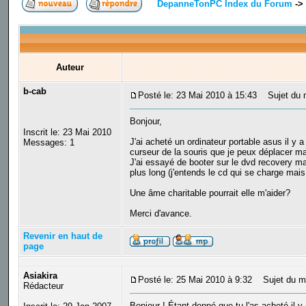
DepanneTonPC Index du Forum
->
Auteur
b-cab
Posté le: 23 Mai 2010 à 15:43
Sujet du m
Bonjour,
Inscrit le: 23 Mai 2010
J'ai acheté un ordinateur portable asus il y
Messages: 1
curseur de la souris que je peux déplacer mai
J'ai essayé de booter sur le dvd recovery m
plus long (j'entends le cd qui se charge mais
Une âme charitable pourrait elle m'aider?
Merci d'avance.
Revenir en haut de
page
Asiakira
Posté le: 25 Mai 2010 à 9:32
Sujet du m
Rédacteur
Bonjour ! Étant donné que tu l'as acheté il y