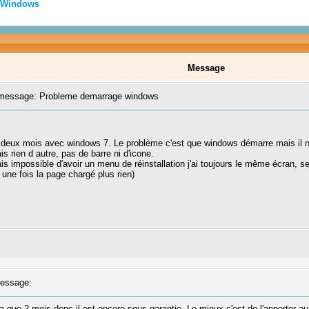
Windows
Message
essage: Probleme demarrage windows
 a deux mois avec windows 7. Le problème c'est que windows démarre mais il ne 
s rien d autre, pas de barre ni d'icone.
ais impossible d'avoir un menu de réinstallation j'ai toujours le même écran,
 une fois la page chargé plus rien)
essage:
 a que 2 mois donc il est encore sous garantie. Le mieux c'est de l'apporter au