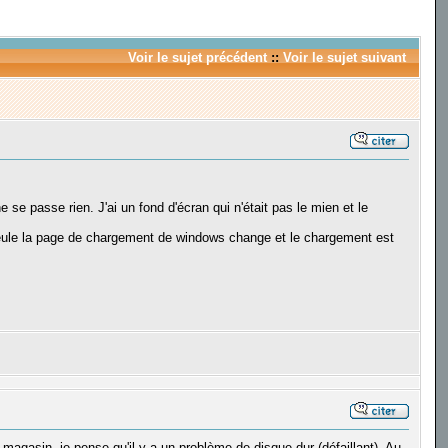
Voir le sujet précédent
::
Voir le sujet suivant
se passe rien. J'ai un fond d'écran qui n'était pas le mien et le
 seule la page de chargement de windows change et le chargement est
 magasin, je pense qu'il y a un problème de disque dur (défaillant). Au