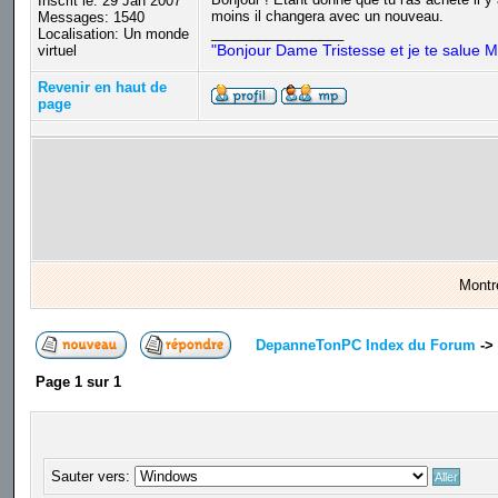
Inscrit le: 29 Jan 2007
moins il changera avec un nouveau.
Messages: 1540
_________________
Localisation: Un monde
"Bonjour Dame Tristesse et je te salue M
virtuel
Revenir en haut de
page
Montr
DepanneTonPC Index du Forum
->
Page
1
sur
1
Sauter vers: