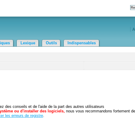
A
tiques
Lexique
Outils
Indispensables
 des conseils et de l'aide de la part des autres utilisateurs
ystème ou d'installer des logiciels,
nous vous recommandons fortement d
er les erreurs de registre
.