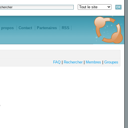
 propos
Contact
Partenaires
RSS
FAQ
|
Rechercher
|
Membres
|
Groupes
e