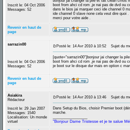
bonjour jai changer la pile et fait clean cmos m
boot from ahci cd rom ,je nai pas de dvd ou cd
Inscrit le: 04 Oct 2006
dans le bios jai marquer ceci ide channel 0 m
Messages: 52
ide channel 0 slave none cela veut dire quoi .
merci pour votre aide .
Revenir en haut de
page
sarrazin00
Posté le: 14 Avr 2010 à 10:52
Sujet du m
[quote="sarrazin00"]bonjour jai changer la pile 
boot from ahci cd rom ,je nai pas de dvd ou c
Inscrit le: 04 Oct 2006
je boot sur le disque dur mais en option c ma
Messages: 52
Revenir en haut de
page
Asiakira
Posté le: 14 Avr 2010 à 13:46
Sujet du m
Rédacteur
Dans Setup du Bios, choisir Premier boot (déma
Inscrit le: 29 Jan 2007
marche.
Messages: 1540
_________________
Localisation: Un monde
"Bonjour Dame Tristesse et je te salue Mé
virtuel