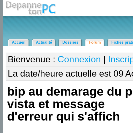
Accueil
Actualité
Dossiers
Forum
Fiches prat
Bienvenue :
Connexion
|
Inscri
La date/heure actuelle est 09 
bip au demarage du 
vista et message
d'erreur qui s'affich