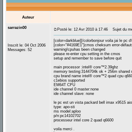
Auteur
sarrazin00
Posté le: 12 Avr 2010 à 17:46
Sujet du mes
[color=darkblue][/colorbonjour voila jai le pc d
[color="#4169E1"]cmos cheksum error-défaut
Inscrit le: 04 Oct 2006
warning!cpuhas been changed
Messages: 52
please re-enter cpu setting in the cmos
setup and remember to save before quit
main processor :intel® core™2.39ghz
memory testing:3144704k ok + 256m shared
cpu brand name intel® core™2 quad cpu q66
c1ebios supported
EM64T CPU
ide channel 0 master:none
ide channel slave: none
le pc est un vista packard bell imax x9515 ai
type: apo-sti
ms model:aploo
p/n:pc14102702
processeur intel core 2 quad q6600
voila merci .