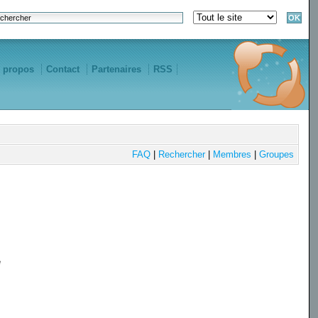
 propos
Contact
Partenaires
RSS
FAQ
|
Rechercher
|
Membres
|
Groupes
e