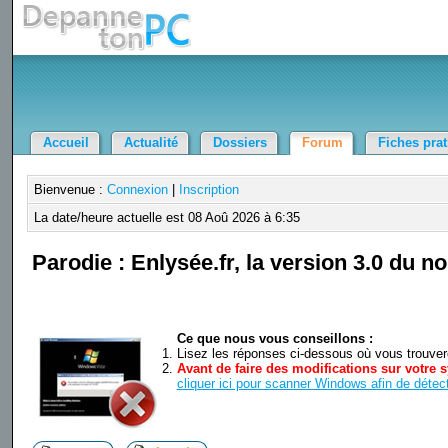
Accueil
Actualité
Dossiers
Forum
Fiches pra
Bienvenue :
Connexion
|
Inscription
La date/heure actuelle est 08 Aoû 2026 à 6:35
Parodie : Enlysée.fr, la version 3.0 du n
Ce que nous vous conseillons :
Lisez les réponses ci-dessous où vous trouverez
Avant de faire des modifications sur votre s
cliquer ici pour scanner Windows afin de détect