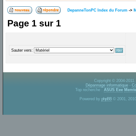
DepanneTonPC Index du Forum
->
M
Page
1
sur
1
Sauter vers:
Copyright © 2004-2011.
Dépannage informatique
-
Co
Top recherche :
ASUS Eee
Memte
Powered by
phpBB
© 2001, 2010