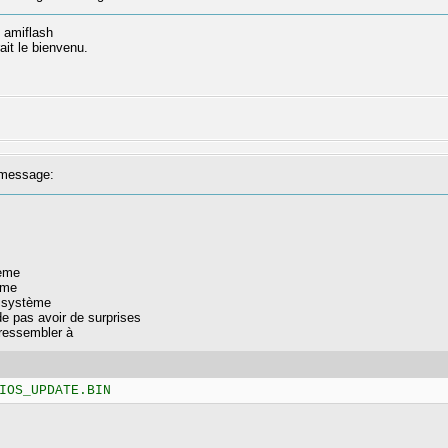
 amiflash
it le bienvenu.
message:
tème
ème
e système
 de pas avoir de surprises
 ressembler à
IOS_UPDATE.BIN