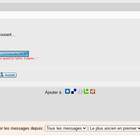
courant...
uand je l'aime, il plante..."
Ajouter à :
er les messages depuis: