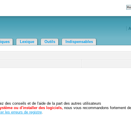
A
tiques
Lexique
Outils
Indispensables
 des conseils et de l'aide de la part des autres utilisateurs
ystème ou d'installer des logiciels,
nous vous recommandons fortement d
er les erreurs de registre
.