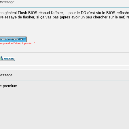
message:
général Flash BIOS résoud l'affaire,... pour le DD c'est via le BIOS reflashé 
mère essaye de flasher, si ça vas pas (après avoir un peu chercher sur le net) r
uand je l'aime, il plante..."
essage:
me premium.