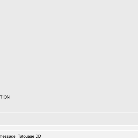
h
ATION
message: Tatouage DD