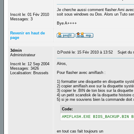
Je cherche aussi comment flasher Ami avec
soit sous windows ou Dos. Alors un Tuto sera
Inscrit le: 01 Fév 2010
Messages: 3
Bye A++++
Revenir en haut de
page
3dmin
Posté le: 15 Fév 2010 à 13:52
Sujet du 
Administrateur
Alros,
Inscrit le: 12 Sep 2004
Messages: 3426
Pour flasher avec amiflash :
Localisation: Brussels
1) formatter une disquette en disquette sys
2) copier amiflash.exe sur la disquette syst
3) copier le .BIN de ton bios sur la disquett
4) un petit scandisk de la disquette histoire
5) si je me souviens bien la commande doit
Code:
AMIFLASH.EXE BIOS_BACKUP.BIN B
en tout cas fait toujours un