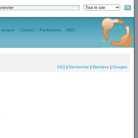
 propos
Contact
Partenaires
RSS
FAQ
|
Rechercher
|
Membres
|
Groupes
e