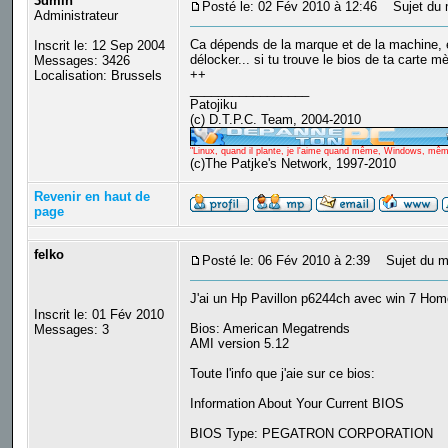
3dmin
Posté le: 02 Fév 2010 à 12:46
Sujet du 
Administrateur
Ca dépends de la marque et de la machine, en 
Inscrit le: 12 Sep 2004
délocker... si tu trouve le bios de ta carte 
Messages: 3426
++
Localisation: Brussels
_________________
Patojiku
(c) D.T.P.C. Team, 2004-2010
"Linux, quand il plante, je l'aime quand même, Windows, même q
(c)The Patjke's Network, 1997-2010
Revenir en haut de
page
felko
Posté le: 06 Fév 2010 à 2:39
Sujet du m
J'ai un Hp Pavillon p6244ch avec win 7 Ho
Inscrit le: 01 Fév 2010
Bios: American Megatrends
Messages: 3
AMI version 5.12
Toute l'info que j'aie sur ce bios:
Information About Your Current BIOS
BIOS Type: PEGATRON CORPORATION