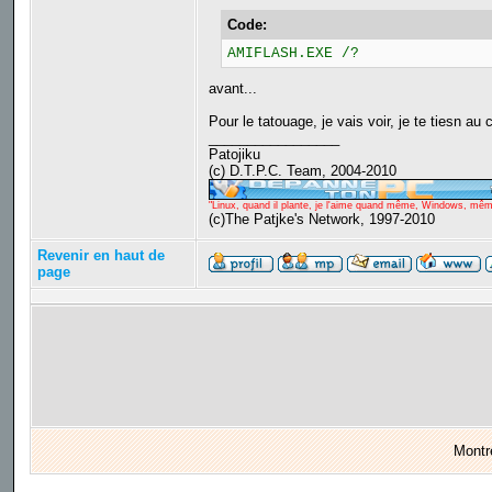
Code:
AMIFLASH.EXE /?
avant...
Pour le tatouage, je vais voir, je te tiesn au 
_________________
Patojiku
(c) D.T.P.C. Team, 2004-2010
"Linux, quand il plante, je l'aime quand même, Windows, même q
(c)The Patjke's Network, 1997-2010
Revenir en haut de
page
Montr