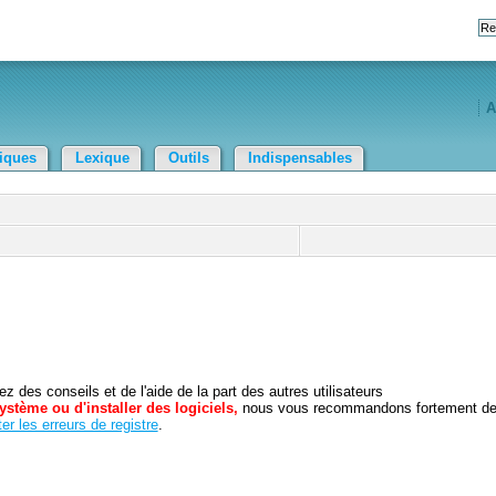
A
tiques
Lexique
Outils
Indispensables
 des conseils et de l'aide de la part des autres utilisateurs
ystème ou d'installer des logiciels,
nous vous recommandons fortement d
er les erreurs de registre
.