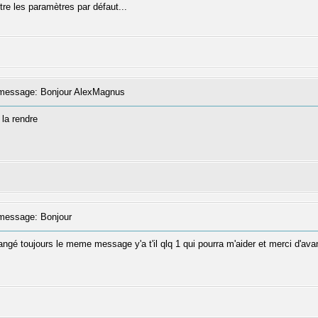
tre les paramètres par défaut...
essage: Bonjour AlexMagnus
t la rendre
essage: Bonjour
changé toujours le meme message y'a t'il qlq 1 qui pourra m'aider et merci d'av