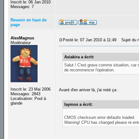
Inscrit le: 06 Jan 2010
Messages: 7
Revenir en haut de
page
AlexMagnus
Posté le: 07 Jan 2010 à 11:49
Sujet du 
Modérateur
Asiakira a écrit:
Salut ! C'est grave comme situation, car c'
de recommencer l'opération.
Inscrit le: 23 Mai 2006
Avant d'en arriver là, j'ai noté ça :
Messages: 2843
Localisation: Pool à
glande
laymos a écrit:
CMOS checksum error defaults loaded
Warning! CPU has changed please re ent