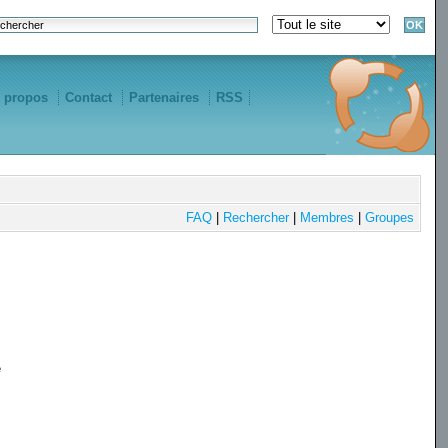
 propos
Contact
Partenaires
RSS
FAQ
|
Rechercher
|
Membres
|
Groupes
e