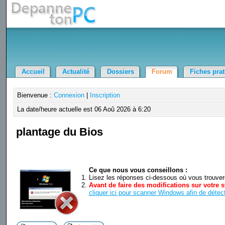
Accueil
Actualité
Dossiers
Forum
Fiches pra
Bienvenue :
Connexion
|
Inscription
La date/heure actuelle est 06 Aoû 2026 à 6:20
plantage du Bios
Ce que nous vous conseillons :
Lisez les réponses ci-dessous où vous trouverez
Avant de faire des modifications sur votre s
cliquer ici pour scanner Windows afin de détect