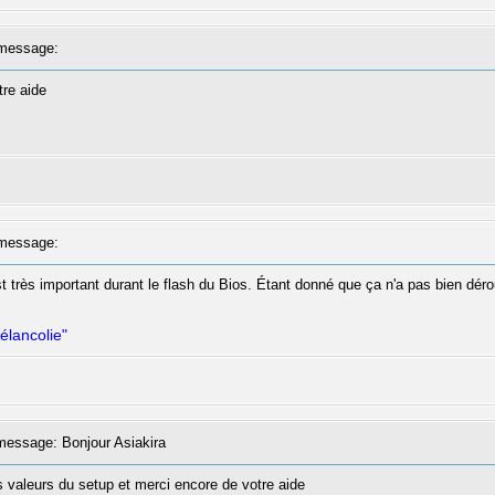
message:
tre aide
message:
 très important durant le flash du Bios. Étant donné que ça n'a pas bien déroulé 
élancolie"
essage: Bonjour Asiakira
es valeurs du setup et merci encore de votre aide