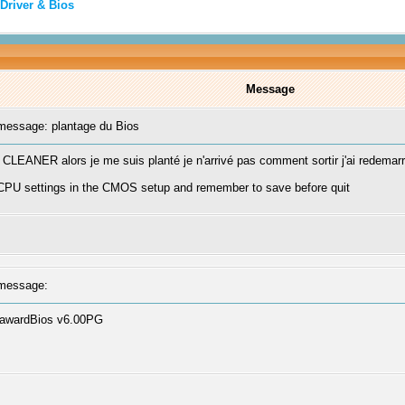
Driver & Bios
Message
essage: plantage du Bios
EANER alors je me suis planté je n'arrivé pas comment sortir j'ai redemarrer 
CPU settings in the CMOS setup and remember to save before quit
message:
ix awardBios v6.00PG