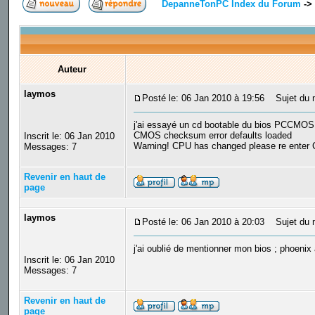
DepanneTonPC Index du Forum
->
Auteur
laymos
Posté le: 06 Jan 2010 à 19:56
Sujet du m
j'ai essayé un cd bootable du bios PCCMOS CL
CMOS checksum error defaults loaded
Inscrit le: 06 Jan 2010
Warning! CPU has changed please re enter 
Messages: 7
Revenir en haut de
page
laymos
Posté le: 06 Jan 2010 à 20:03
Sujet du 
j'ai oublié de mentionner mon bios ; phoen
Inscrit le: 06 Jan 2010
Messages: 7
Revenir en haut de
page