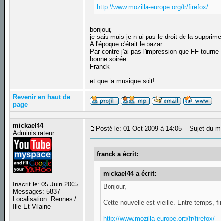
http://www.mozilla-europe.org/fr/firefox/
bonjour,
je sais mais je n ai pas le droit de la supprime
A l'époque c'était le bazar.
Par contre j'ai pas l'impression que FF tourne
bonne soirée.
Franck
_________________
et que la musique soit!
Revenir en haut de
page
mickael44
Posté le: 01 Oct 2009 à 14:05
Sujet du m
Administrateur
franck a écrit:
mickael44 a écrit:
Inscrit le: 05 Juin 2005
Bonjour,
Messages: 5837
Localisation: Rennes /
Cette nouvelle est vieille. Entre temps, f
Ille Et Vilaine
http://www.mozilla-europe.org/fr/firefox/