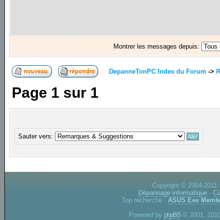
Montrer les messages depuis:
DepanneTonPC Index du Forum
->
R
Page
1
sur
1
Sauter vers:
Copyright © 2004-2011.
Dépannage informatique
-
Co
Top recherche :
ASUS Eee
Memte
Powered by
phpBB
© 2001, 2010