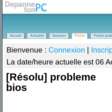
Accueil
Actualité
Dossiers
Forum
Fiches prat
Bienvenue :
Connexion
|
Inscri
La date/heure actuelle est 06 
[Résolu] probleme
bios