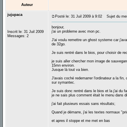
Auteur
jujupaca
Posté le: 31 Juil 2009 à 9:02
Sujet du mes
bonjour,
j'ai un probleme avec mon pc.
Inscrit le: 31 Juil 2009
Messages: 2
J'ai voulu remettre un ghost systeme car j'av
de 32go.
Je suis rentré dans le bios, pour choisir de r
je suis aller chercher mon image de sauvegarde
15mn environ.
Jusque là tout va bien.
J'avais coché redemarrer l'ordinateur a la fin
sur symantec.
Je suis donc rentré dans le bios et la j'ai du f
je ne sais plus comment était le menu dans 
j'ai fait plusieurs essais sans résultats;
Quand je démarre, j'ai les textes normaux "prim
et apres il stoppe et me met en bas