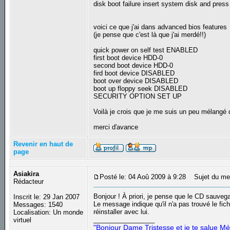
disk boot failure insert system disk and press
voici ce que j'ai dans advanced bios features
(je pense que c'est là que j'ai merdé!!)
quick power on self test ENABLED
first boot device HDD-0
second boot device HDD-0
fird boot device DISABLED
boot over device DISABLED
boot up floppy seek DISABLED
SECURITY OPTION SET UP
Voilà je crois que je me suis un peu mélangé 
merci d'avance
Revenir en haut de
page
Asiakira
Posté le: 04 Aoû 2009 à 9:28
Sujet du me
Rédacteur
Bonjour ! À priori, je pense que le CD sauveg
Inscrit le: 29 Jan 2007
Le message indique qu'il n'a pas trouvé le fi
Messages: 1540
réinstaller avec lui.
Localisation: Un monde
_________________
virtuel
"Bonjour Dame Tristesse et je te salue Mé