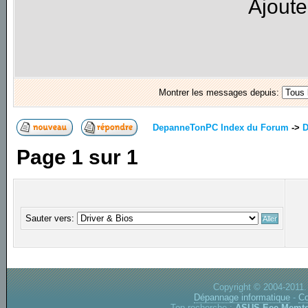
Ajoute
Montrer les messages depuis:
DepanneTonPC Index du Forum
->
D
Page
1
sur
1
Sauter vers:
Copyright © 2004-2011.
Dépannage informatique
-
Co
Top recherche :
ASUS Eee
Memte