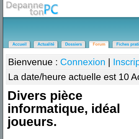
Accueil
Actualité
Dossiers
Forum
Fiches prat
Bienvenue :
Connexion
|
Inscri
La date/heure actuelle est 10 
Divers pièce
informatique, idéal
joueurs.