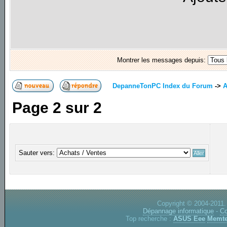
Montrer les messages depuis:
DepanneTonPC Index du Forum
->
A
Page
2
sur
2
Sauter vers:
Copyright © 2004-2011.
Dépannage informatique
-
Co
Top recherche :
ASUS Eee
Memte