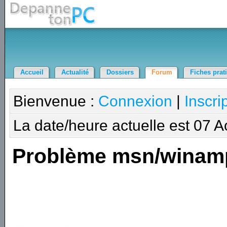
Accueil
Actualité
Dossiers
Forum
Fiches prat
Bienvenue :
Connexion
|
Inscri
La date/heure actuelle est 07 
Problème msn/winam