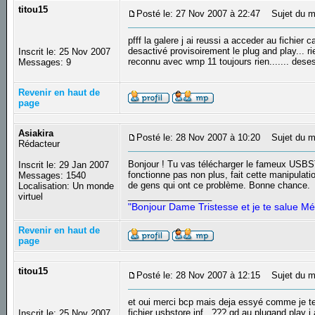
titou15
Posté le: 27 Nov 2007 à 22:47
Sujet du m
pfff la galere j ai reussi a acceder au fichier 
desactivé provisoirement le plug and play... r
Inscrit le: 25 Nov 2007
reconnu avec wmp 11 toujours rien....... des
Messages: 9
Revenir en haut de
page
Asiakira
Posté le: 28 Nov 2007 à 10:20
Sujet du m
Rédacteur
Bonjour ! Tu vas télécharger le fameux USB
Inscrit le: 29 Jan 2007
fonctionne pas non plus, fait cette manipulat
Messages: 1540
de gens qui ont ce problème. Bonne chance.
Localisation: Un monde
_________________
virtuel
"Bonjour Dame Tristesse et je te salue Mé
Revenir en haut de
page
titou15
Posté le: 28 Nov 2007 à 12:15
Sujet du m
et oui merci bcp mais deja essyé comme je te d
fichier usbstore.inf...??? qd au plugand play 
Inscrit le: 25 Nov 2007