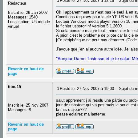
Posté le: 27 Nov 2007 à 12:18
Sujet du m
Rédacteur
Ok ! apparemment tu n'est pas le seul à en av
Inscrit le: 29 Jan 2007
Conditions requises pour la clé YP-U3 sous
Messages: 1540
Lecteur Windows média player version 10 m
Localisation: Un monde
le fichier usbstor.inf version 5.1.2600
virtuel
Si cela persiste malgré tout , réinstaller le 
A priori c'est le problème de pilote car la clé 
[Ce périphérique ne peut pas démarrer. (Code 
J'avoue que j'en ai aucune autre idée. Je lais
_________________
"Bonjour Dame Tristesse et je te salue Mé
Revenir en haut de
page
titou15
Posté le: 27 Nov 2007 à 19:00
Sujet du m
salut apprement j ai resolu une pârtie du pro
jour de usbstore qui va pas mais le souci est q
Inscrit le: 25 Nov 2007
la mis e ajour???
Messages: 9
please eclairez ma lanterne
Revenir en haut de
page