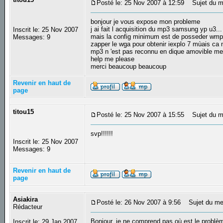
Posté le: 25 Nov 2007 à 12:59
Sujet du m
bonjour je vous expose mon probleme
j ai fait l acquisition du mp3 samsung yp u3...
Inscrit le: 25 Nov 2007
mais la config minimum est de posseder wmp 10
Messages: 9
zapper le wga pour obtenir iexplo 7 mùais ca n
mp3 n 'est pas reconnu en dique amovible mem
help me please
merci beaucoup beaucoup
Revenir en haut de
page
titou15
Posté le: 25 Nov 2007 à 15:55
Sujet du m
svp!!!!!!
Inscrit le: 25 Nov 2007
Messages: 9
Revenir en haut de
page
Asiakira
Posté le: 26 Nov 2007 à 9:56
Sujet du me
Rédacteur
Bonjour, je ne comprend pas où est le problème
Inscrit le: 29 Jan 2007