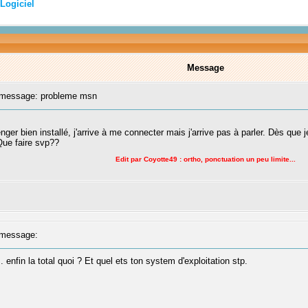
Logiciel
Message
message: probleme msn
ger bien installé, j'arrive à me connecter mais j'arrive pas à parler. Dès que
Que faire svp??
Edit par Coyotte49 : ortho, ponctuation un peu limite...
message:
. enfin la total quoi ? Et quel ets ton system d'exploitation stp.