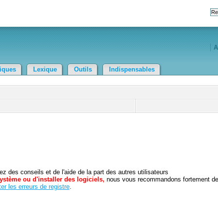
A
tiques
Lexique
Outils
Indispensables
 des conseils et de l'aide de la part des autres utilisateurs
ystème ou d'installer des logiciels,
nous vous recommandons fortement d
er les erreurs de registre
.