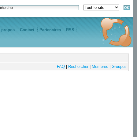
 propos
Contact
Partenaires
RSS
FAQ
|
Rechercher
|
Membres
|
Groupes
e