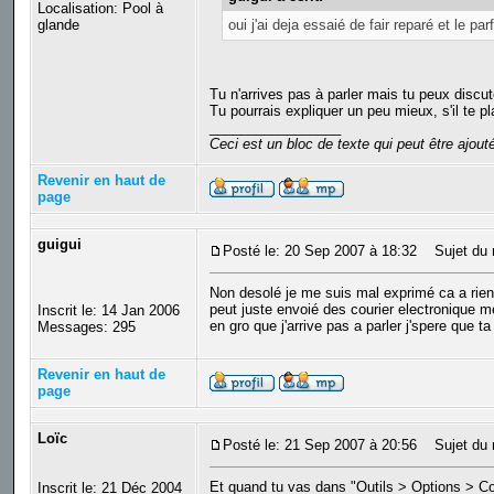
Localisation: Pool à
oui j'ai deja essaié de fair reparé et le 
glande
Tu n'arrives pas à parler mais tu peux discut
Tu pourrais expliquer un peu mieux, s'il te 
_________________
Ceci est un bloc de texte qui peut être ajou
Revenir en haut de
page
guigui
Posté le: 20 Sep 2007 à 18:32
Sujet du 
Non desolé je me suis mal exprimé ca a rien
peut juste envoié des courier electronique m
Inscrit le: 14 Jan 2006
en gro que j'arrive pas a parler j'spere que t
Messages: 295
Revenir en haut de
page
Loïc
Posté le: 21 Sep 2007 à 20:56
Sujet du 
Et quand tu vas dans "Outils > Options > Co
Inscrit le: 21 Déc 2004