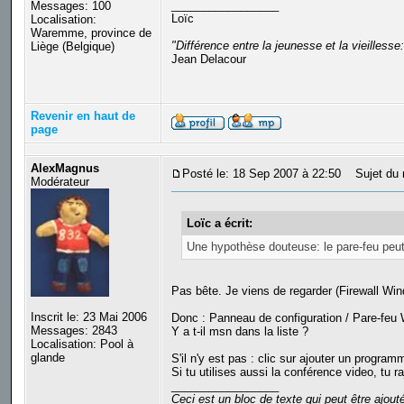
_________________
Messages: 100
Loïc
Localisation:
Waremme, province de
"Différence entre la jeunesse et la vieilles
Liège (Belgique)
Jean Delacour
Revenir en haut de
page
AlexMagnus
Posté le: 18 Sep 2007 à 22:50
Sujet du 
Modérateur
Loïc a écrit:
Une hypothèse douteuse: le pare-feu peut
Pas bête. Je viens de regarder (Firewall Win
Inscrit le: 23 Mai 2006
Donc : Panneau de configuration / Pare-feu
Messages: 2843
Y a t-il msn dans la liste ?
Localisation: Pool à
glande
S'il n'y est pas : clic sur ajouter un prog
Si tu utilises aussi la conférence video, t
_________________
Ceci est un bloc de texte qui peut être ajou