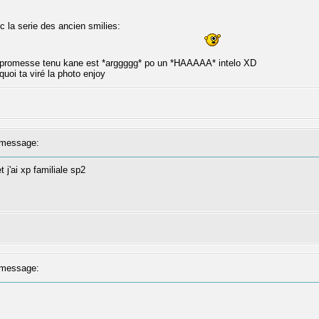
c la serie des ancien smilies:
t promesse tenu kane est *arggggg* po un *HAAAAA* intelo XD
quoi ta viré la photo enjoy
message:
et j'ai xp familiale sp2
message: