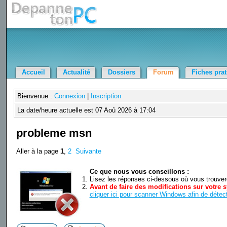
Accueil
Actualité
Dossiers
Forum
Fiches pra
Bienvenue :
Connexion
|
Inscription
La date/heure actuelle est 07 Aoû 2026 à 17:04
probleme msn
Aller à la page
1
,
2
Suivante
Ce que nous vous conseillons :
Lisez les réponses ci-dessous où vous trouverez
Avant de faire des modifications sur votre s
cliquer ici pour scanner Windows afin de détect