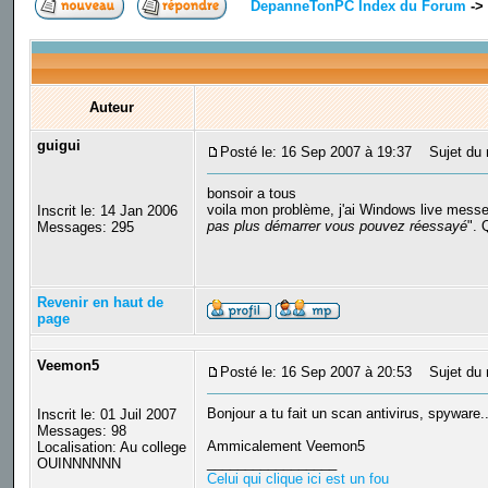
DepanneTonPC Index du Forum
->
Auteur
guigui
Posté le: 16 Sep 2007 à 19:37
Sujet du 
bonsoir a tous
voila mon problème, j'ai Windows live messen
Inscrit le: 14 Jan 2006
pas plus démarrer vous pouvez réessayé
". 
Messages: 295
Revenir en haut de
page
Veemon5
Posté le: 16 Sep 2007 à 20:53
Sujet du 
Bonjour a tu fait un scan antivirus, spyware..
Inscrit le: 01 Juil 2007
Messages: 98
Ammicalement Veemon5
Localisation: Au college
_________________
OUINNNNNN
Celui qui clique ici est un fou