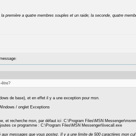
se: la première a quatre membres souples et un raide; la seconde, quatre membr
message:
-être?
dows de base), et en effet il y a une exception pour msn.
 Windows / onglet Exceptions
ramme, et recherche msn, par défaut ici :C:\Program Files\MSN Messenger\msn
u rajoutes ce programme : C:\Program Files\MSN Messenger\livecall.exe
té aux messages que vous postez. Il y a une limite de 500 caractères mon cul