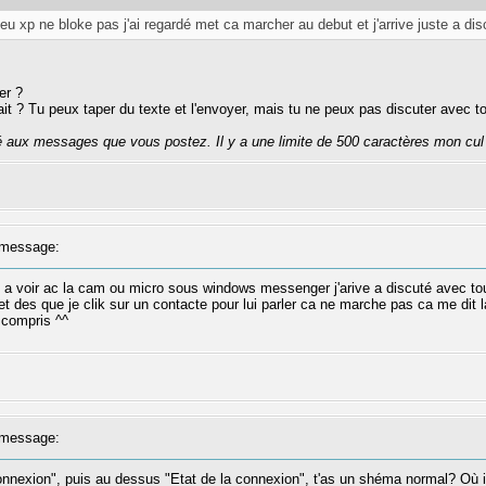
parfeu xp ne bloke pas j'ai regardé met ca marcher au debut et j'arrive juste a 
er ?
plait ? Tu peux taper du texte et l'envoyer, mais tu ne peux pas discuter avec
té aux messages que vous postez. Il y a une limite de 500 caractères mon cul
message:
 a voir ac la cam ou micro sous windows messenger j'arive a discuté avec tou
et des que je clik sur un contacte pour lui parler ca ne marche pas ca me dit
a compris ^^
message:
nnexion", puis au dessus "Etat de la connexion", t'as un shéma normal? Où il