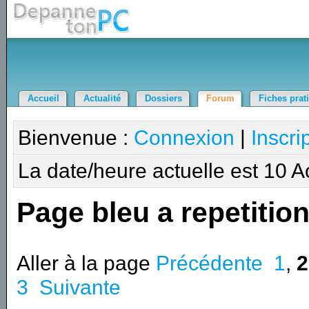
Accueil
Actualité
Dossiers
Forum
Fiches prat
Bienvenue :
Connexion
|
Inscri
La date/heure actuelle est 10 
Page bleu a repetitio
Aller à la page
Précédente
1
,
2
3
Suivante