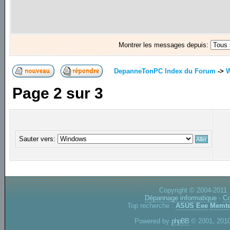
Montrer les messages depuis:
DepanneTonPC Index du Forum
->
Page
2
sur
3
Sauter vers:
Copyright © 2004-2011.
Dépannage informatique
-
Co
Top recherche :
ASUS Eee
Memte
Powered by
phpBB
© 2001, 2010