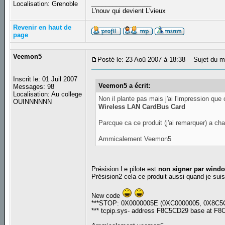
_________________
Localisation: Grenoble
L'nouv qui devient L'vieux
Revenir en haut de
page
Veemon5
Posté le: 23 Aoû 2007 à 18:38
Sujet du m
Inscrit le: 01 Juil 2007
Veemon5 a écrit:
Messages: 98
Localisation: Au college
Non il plante pas mais j'ai l'impression que 
OUINNNNNN
Wireless LAN CardBus Card
Parcque ca ce produit (j'ai remarquer) a cha
Ammicalement Veemon5
Présision Le pilote est
non signer par wind
Présision2 cela ce produit aussi quand je su
New code
***STOP: 0X0000005E (0XC0000005, 0X8C5
*** tcpip.sys- address F8C5CD29 base at F