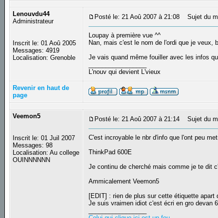
Lenouvdu44
Posté le: 21 Aoû 2007 à 21:08
Sujet du m
Administrateur
Loupay à première vue ^^
Nan, mais c'est le nom de l'ordi que je veux, 
Inscrit le: 01 Aoû 2005
Messages: 4919
Je vais quand même fouiller avec les infos q
Localisation: Grenoble
_________________
L'nouv qui devient L'vieux
Revenir en haut de
page
Veemon5
Posté le: 21 Aoû 2007 à 21:14
Sujet du m
C'est incroyable le nbr d'info que l'ont peu met
Inscrit le: 01 Juil 2007
Messages: 98
ThinkPad 600E
Localisation: Au college
OUINNNNNN
Je continu de cherché mais comme je te dit c'e
Ammicalement Veemon5
[EDIT] : rien de plus sur cette étiquette apart
Je suis vraimen idiot c'est écri en gro devan 6
_________________
Celui qui clique ici est un fou