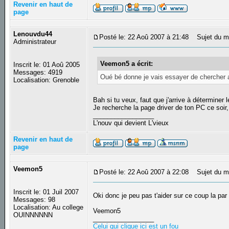
Revenir en haut de
page
Lenouvdu44
Posté le: 22 Aoû 2007 à 21:48
Sujet du m
Administrateur
Veemon5 a écrit:
Inscrit le: 01 Aoû 2005
Messages: 4919
Oué bé donne je vais essayer de chercher au
Localisation: Grenoble
Bah si tu veux, faut que j'arrive à déterminer 
Je recherche la page driver de ton PC ce soir
_________________
L'nouv qui devient L'vieux
Revenir en haut de
page
Veemon5
Posté le: 22 Aoû 2007 à 22:08
Sujet du m
Inscrit le: 01 Juil 2007
Oki donc je peu pas t'aider sur ce coup la pa
Messages: 98
Localisation: Au college
Veemon5
OUINNNNNN
_________________
Celui qui clique ici est un fou