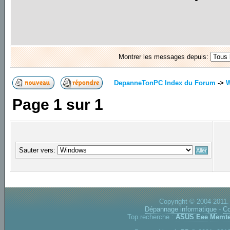
Montrer les messages depuis:
DepanneTonPC Index du Forum
->
Page
1
sur
1
Sauter vers:
Copyright © 2004-2011.
Dépannage informatique
-
Co
Top recherche :
ASUS Eee
Memte