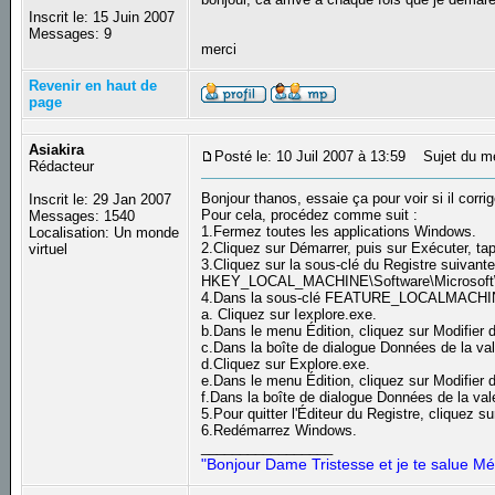
Inscrit le: 15 Juin 2007
Messages: 9
merci
Revenir en haut de
page
Asiakira
Posté le: 10 Juil 2007 à 13:59
Sujet du m
Rédacteur
Bonjour thanos, essaie ça pour voir si il corri
Inscrit le: 29 Jan 2007
Pour cela, procédez comme suit :
Messages: 1540
1.Fermez toutes les applications Windows.
Localisation: Un monde
2.Cliquez sur Démarrer, puis sur Exécuter, tap
virtuel
3.Cliquez sur la sous-clé du Registre suivante
HKEY_LOCAL_MACHINE\Software\Microsoft
4.Dans la sous-clé FEATURE_LOCALMACHI
a. Cliquez sur Iexplore.exe.
b.Dans le menu Édition, cliquez sur Modifier 
c.Dans la boîte de dialogue Données de la val
d.Cliquez sur Explore.exe.
e.Dans le menu Édition, cliquez sur Modifier 
f.Dans la boîte de dialogue Données de la val
5.Pour quitter l'Éditeur du Registre, cliquez s
6.Redémarrez Windows.
_________________
"Bonjour Dame Tristesse et je te salue Mé