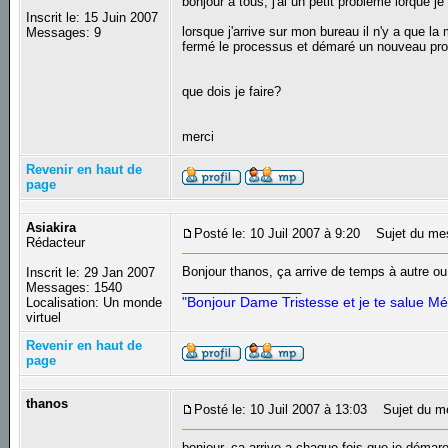
bonjour à tous, j'ai un petit probleme lorque 
Inscrit le: 15 Juin 2007
lorsque j'arrive sur mon bureau il n'y a que la
Messages: 9
fermé le processus et démaré un nouveau pro
que dois je faire?
merci
Revenir en haut de
page
Asiakira
Posté le: 10 Juil 2007 à 9:20
Sujet du me
Rédacteur
Bonjour thanos, ça arrive de temps à autre ou 
Inscrit le: 29 Jan 2007
_________________
Messages: 1540
"Bonjour Dame Tristesse et je te salue Mé
Localisation: Un monde
virtuel
Revenir en haut de
page
thanos
Posté le: 10 Juil 2007 à 13:03
Sujet du m
bonjour, ca arrive a chaque fois que je démar