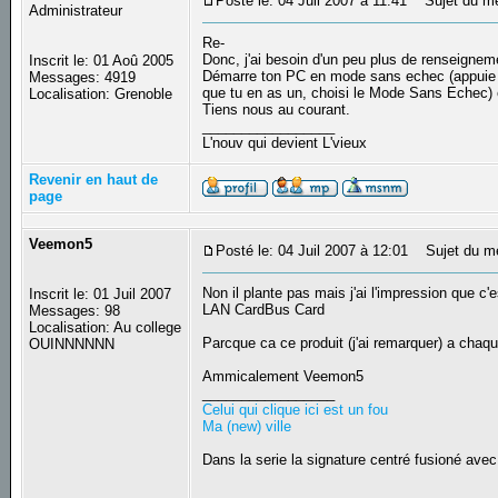
Posté le: 04 Juil 2007 à 11:41
Sujet du m
Administrateur
Re-
Donc, j'ai besoin d'un peu plus de renseignem
Inscrit le: 01 Aoû 2005
Démarre ton PC en mode sans echec (appuie r
Messages: 4919
que tu en as un, choisi le Mode Sans Echec) e
Localisation: Grenoble
Tiens nous au courant.
_________________
L'nouv qui devient L'vieux
Revenir en haut de
page
Veemon5
Posté le: 04 Juil 2007 à 12:01
Sujet du m
Non il plante pas mais j'ai l'impression que c'
Inscrit le: 01 Juil 2007
LAN CardBus Card
Messages: 98
Localisation: Au college
Parcque ca ce produit (j'ai remarquer) a chaqu
OUINNNNNN
Ammicalement Veemon5
_________________
Celui qui clique ici est un fou
Ma (new) ville
Dans la serie la signature centré fusioné avec