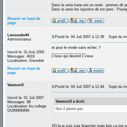
Dans la serie kane est un noob : promes dit
Dans la serie les injustice de ton pere : Pourq
Revenir en haut de
page
Lenouvdu44
Posté le: 04 Juil 2007 à 12:38
Sujet du m
Administrateur
et pour le mode sans echec ?
_________________
Inscrit le: 01 Aoû 2005
L'nouv qui devient L'vieux
Messages: 4919
Localisation: Grenoble
Revenir en haut de
page
Veemon5
Posté le: 04 Juil 2007 à 12:44
Sujet du m
Inscrit le: 01 Juil 2007
Veemon5 a écrit:
Messages: 98
Localisation: Au college
Non il plante pas
OUINNNNNN
XD la je suis suis brancher mais bon ca me sou