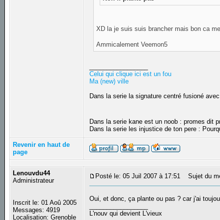
XD la je suis suis brancher mais bon ca me s
Ammicalement Veemon5
_________________
Celui qui clique ici est un fou
Ma (new) ville
Dans la serie la signature centré fusioné avec
Dans la serie kane est un noob : promes dit
Dans la serie les injustice de ton pere : Pourq
Revenir en haut de
page
Lenouvdu44
Posté le: 05 Juil 2007 à 17:51
Sujet du m
Administrateur
Oui, et donc, ça plante ou pas ? car j'ai touj
Inscrit le: 01 Aoû 2005
_________________
Messages: 4919
L'nouv qui devient L'vieux
Localisation: Grenoble