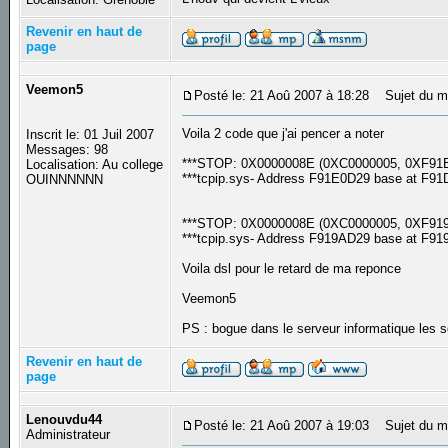
Revenir en haut de
page
Veemon5
Posté le: 21 Aoû 2007 à 18:28
Sujet du m
Voila 2 code que j'ai pencer a noter
Inscrit le: 01 Juil 2007
Messages: 98
***STOP: 0X0000008E (0XC0000005, 0XF91
Localisation: Au college
***tcpip.sys- Address F91E0D29 base at F9
OUINNNNNN
***STOP: 0X0000008E (0XC0000005, 0XF91
***tcpip.sys- Address F919AD29 base at F9
Voila dsl pour le retard de ma reponce
Veemon5
PS : bogue dans le serveur informatique les s
Revenir en haut de
page
Lenouvdu44
Posté le: 21 Aoû 2007 à 19:03
Sujet du m
Administrateur