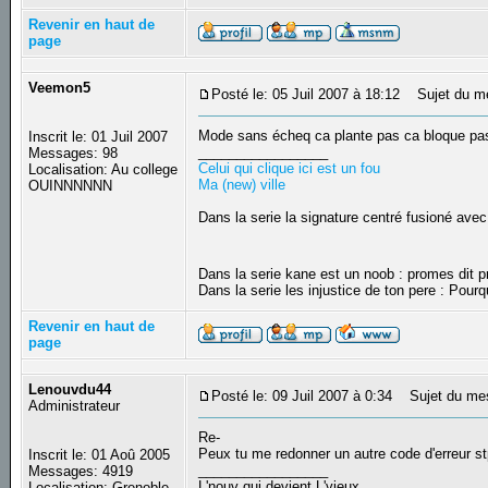
Revenir en haut de
page
Veemon5
Posté le: 05 Juil 2007 à 18:12
Sujet du m
Mode sans écheq ca plante pas ca bloque pas
Inscrit le: 01 Juil 2007
_________________
Messages: 98
Celui qui clique ici est un fou
Localisation: Au college
Ma (new) ville
OUINNNNNN
Dans la serie la signature centré fusioné avec
Dans la serie kane est un noob : promes dit
Dans la serie les injustice de ton pere : Pourq
Revenir en haut de
page
Lenouvdu44
Posté le: 09 Juil 2007 à 0:34
Sujet du me
Administrateur
Re-
Peux tu me redonner un autre code d'erreur st
Inscrit le: 01 Aoû 2005
_________________
Messages: 4919
L'nouv qui devient L'vieux
Localisation: Grenoble