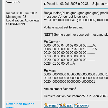
Veemon5
Posté le: 03 Juil 2007 à 20:36
Sujet du mes
Bonjour alor j'ai un gros (gros gros gros) prob
Inscrit le: 01 Juil 2007
message d'erreur est le suivant :
Messages: 98
***STOP: 0X0000004E (0X00000002, 0X0000
Localisation: Au college
OUINNNNNN
Voila le raport est le suivant :
[EDIT] Scrine suprimer cose voir message pl
En Octets :
0000: 00 00 04 00 02 00 56 00 ......V.
0008: 00 00 00 00 1b 37 00 c0 .....7.À
0010: 00 00 00 00 00 00 00 00 ........
0018: 00 00 00 00 00 00 00 00 ........
0020: 00 00 00 00 00 00 00 00 ........
0028: 01 00 00 c0 ...À
En Mots :
0000: 00040000 00560002 00000000 c000371
0010: 00000000 00000000 00000000 0000000
0020: 00000000 00000000 c0000001
Amicalement Veemon5
Dernière édition par Veemon5 le 21 Aoû 2007 à
Revenir en haut de
page