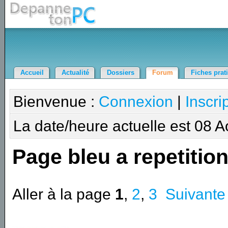
Accueil
Actualité
Dossiers
Forum
Fiches prat
Bienvenue :
Connexion
|
Inscri
La date/heure actuelle est 08 
Page bleu a repetitio
Aller à la page
1
,
2
,
3
Suivante