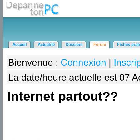
Accueil
Actualité
Dossiers
Forum
Fiches prat
Bienvenue :
Connexion
|
Inscri
La date/heure actuelle est 07 
Internet partout??