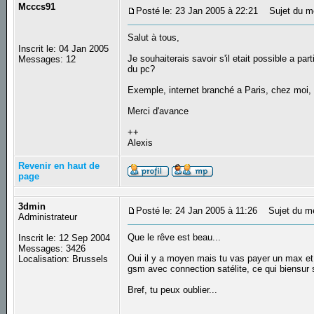
Mcccs91
Posté le: 23 Jan 2005 à 22:21
Sujet du me
Salut à tous,
Inscrit le: 04 Jan 2005
Je souhaiterais savoir s'il etait possible a pa
Messages: 12
du pc?
Exemple, internet branché a Paris, chez moi, e
Merci d'avance
++
Alexis
Revenir en haut de
page
3dmin
Posté le: 24 Jan 2005 à 11:26
Sujet du m
Administrateur
Que le rêve est beau...
Inscrit le: 12 Sep 2004
Messages: 3426
Oui il y a moyen mais tu vas payer un max et 
Localisation: Brussels
gsm avec connection satélite, ce qui biensur 
Bref, tu peux oublier...