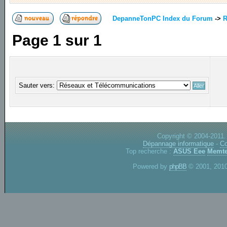
DepanneTonPC Index du Forum
->
R
Page
1
sur
1
Sauter vers:
Copyright © 2004-2011.
Dépannage informatique
-
Co
Top recherche :
ASUS Eee
Memte
Powered by
phpBB
© 2001, 2010