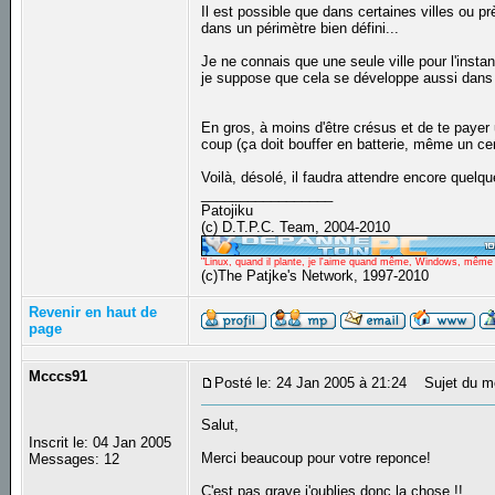
Il est possible que dans certaines villes ou 
dans un périmètre bien défini...
Je ne connais que une seule ville pour l'instan
je suppose que cela se développe aussi dans c
En gros, à moins d'être crésus et de te payer 
coup (ça doit bouffer en batterie, même un ce
Voilà, désolé, il faudra attendre encore quel
_________________
Patojiku
(c) D.T.P.C. Team, 2004-2010
"Linux, quand il plante, je l'aime quand même, Windows, même qu
(c)The Patjke's Network, 1997-2010
Revenir en haut de
page
Mcccs91
Posté le: 24 Jan 2005 à 21:24
Sujet du m
Salut,
Inscrit le: 04 Jan 2005
Merci beaucoup pour votre reponce!
Messages: 12
C'est pas grave j'oublies donc la chose !!