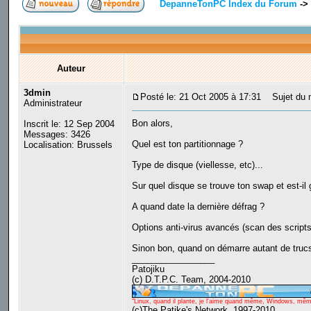
DepanneTonPC Index du Forum
->
Auteur
3dmin
Posté le: 21 Oct 2005 à 17:31
Sujet du m
Administrateur
Bon alors,
Inscrit le: 12 Sep 2004
Messages: 3426
Quel est ton partitionnage ?
Localisation: Brussels
Type de disque (viellesse, etc)...
Sur quel disque se trouve ton swap et est-il
A quand date la dernière défrag ?
Options anti-virus avancés (scan des scripts
Sinon bon, quand on démarre autant de trucs
_________________
Patojiku
(c) D.T.P.C. Team, 2004-2010
"Linux, quand il plante, je l'aime quand même, Windows, même q
(c)The Patjke's Network, 1997-2010