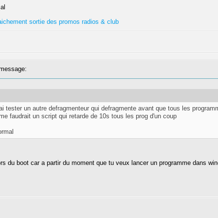
al
fraichement sortie des promos radios & club
message:
ai tester un autre defragmenteur qui defragmente avant que tous les programme 
me faudrait un script qui retarde de 10s tous les prog d'un coup
ormal
ire lors du boot car a partir du moment que tu veux lancer un programme dans wi