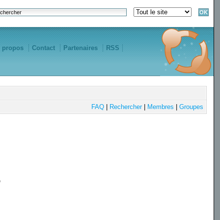
 propos
Contact
Partenaires
RSS
FAQ
|
Rechercher
|
Membres
|
Groupes
e