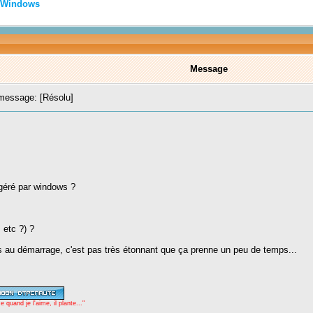
Windows
Message
essage: [Résolu]
 géré par windows ?
 etc ?) ?
 au démarrage, c'est pas très étonnant que ça prenne un peu de temps...
uand je l'aime, il plante..."