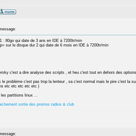
message:
r 1 : 80go qui date de 3 ans en IDE à 7200tr/min
swap= sur le disque dur 2 qui date de 6 mois en IDE à 7200tr/min
ersky c'est a dire analyse des scripts , et heu c'est tout en dehors des option
e problème c'est pas trop la lenteur , sa c'est normal mais le pire c'est la s
s etc etc etc etc etc )
es partitions linux ...
fraichement sortie des promos radios & club
message: