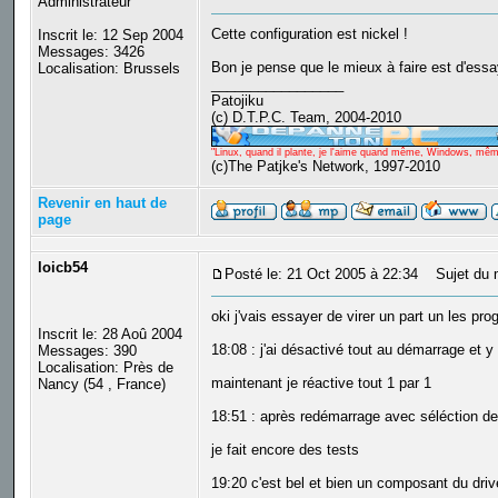
Administrateur
Cette configuration est nickel !
Inscrit le: 12 Sep 2004
Messages: 3426
Bon je pense que le mieux à faire est d'essay
Localisation: Brussels
_________________
Patojiku
(c) D.T.P.C. Team, 2004-2010
"Linux, quand il plante, je l'aime quand même, Windows, même q
(c)The Patjke's Network, 1997-2010
Revenir en haut de
page
loicb54
Posté le: 21 Oct 2005 à 22:34
Sujet du 
oki j'vais essayer de virer un part un les p
Inscrit le: 28 Aoû 2004
18:08 : j'ai désactivé tout au démarrage et 
Messages: 390
Localisation: Près de
maintenant je réactive tout 1 par 1
Nancy (54 , France)
18:51 : après redémarrage avec séléction d
je fait encore des tests
19:20 c'est bel et bien un composant du driv