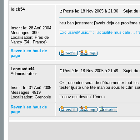
loicb54
Posté le: 18 Nov 2005 à 21:30
Sujet du 
heu bah justement j'avais déja ce problème
_________________
Inscrit le: 28 Aoû 2004
ExclusiveMusic.fr : l'actualité musicale ... 
Messages: 390
Localisation: Près de
Nancy (54 , France)
Revenir en haut de
page
Lenouvdu44
Posté le: 18 Nov 2005 à 21:49
Sujet du 
Administrateur
Oki, une idée serai de défragmenter tout les
tester (juste une tite manipu sous le cdm 
Inscrit le: 01 Aoû 2005
_________________
Messages: 4919
L'nouv qui devient L'vieux
Localisation: Grenoble
Revenir en haut de
page