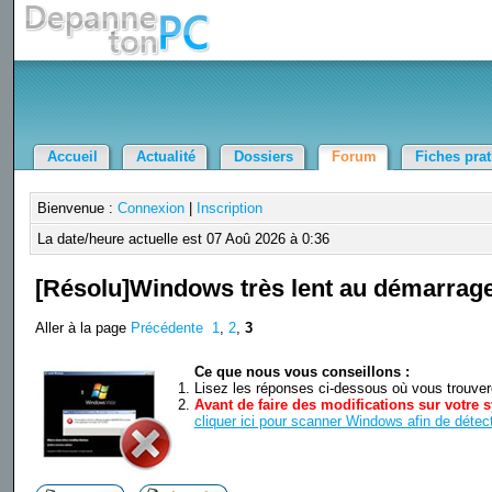
Accueil
Actualité
Dossiers
Forum
Fiches pra
Bienvenue :
Connexion
|
Inscription
La date/heure actuelle est 07 Aoû 2026 à 0:36
[Résolu]Windows très lent au démarrage
Aller à la page
Précédente
1
,
2
,
3
Ce que nous vous conseillons :
Lisez les réponses ci-dessous où vous trouverez
Avant de faire des modifications sur votre s
cliquer ici pour scanner Windows afin de détect