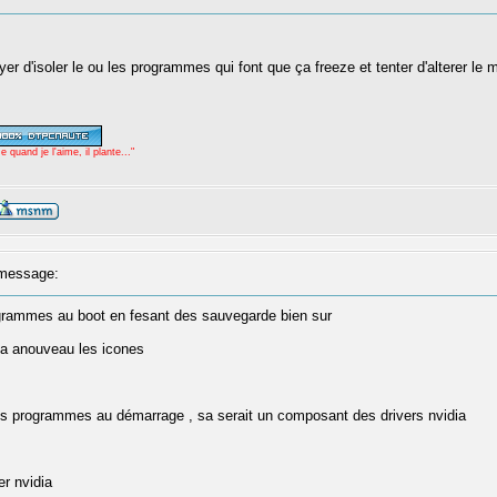
er d'isoler le ou les programmes qui font que ça freeze et tenter d'alterer le m
uand je l'aime, il plante..."
message:
rogrammes au boot en fesant des sauvegarde bien sur
y a anouveau les icones
es programmes au démarrage , sa serait un composant des drivers nvidia
er nvidia