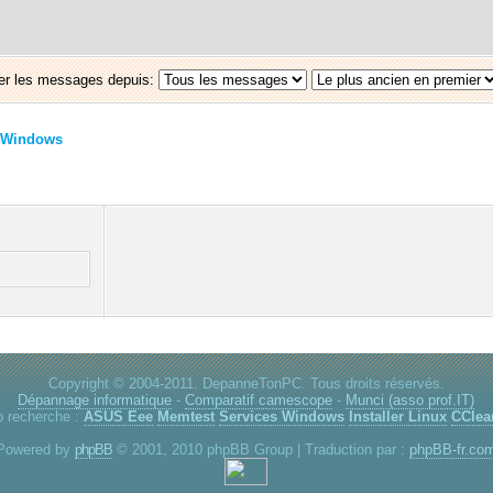
er les messages depuis:
Windows
Copyright © 2004-2011. DepanneTonPC. Tous droits réservés.
Dépannage informatique
-
Comparatif camescope
-
Munci (asso prof.IT)
p recherche :
ASUS Eee
Memtest
Services Windows
Installer Linux
CClea
Powered by
phpBB
© 2001, 2010 phpBB Group | Traduction par :
phpBB-fr.co