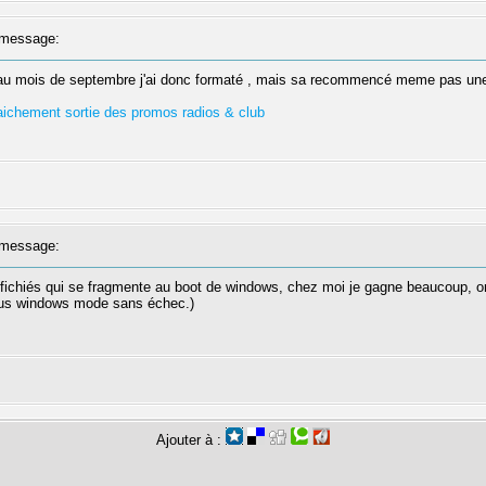
message:
 au mois de septembre j'ai donc formaté , mais sa recommencé meme pas une
fraichement sortie des promos radios & club
message:
 fichiés qui se fragmente au boot de windows, chez moi je gagne beaucoup, on
sous windows mode sans échec.)
Ajouter à :