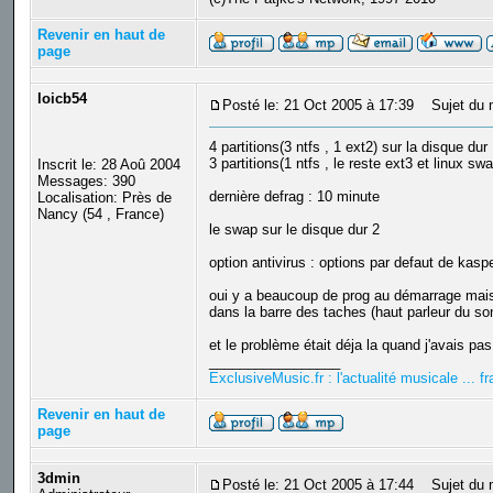
Revenir en haut de
page
loicb54
Posté le: 21 Oct 2005 à 17:39
Sujet du 
4 partitions(3 ntfs , 1 ext2) sur la disque du
3 partitions(1 ntfs , le reste ext3 et linux 
Inscrit le: 28 Aoû 2004
Messages: 390
dernière defrag : 10 minute
Localisation: Près de
Nancy (54 , France)
le swap sur le disque dur 2
option antivirus : options par defaut de kasp
oui y a beaucoup de prog au démarrage mais l
dans la barre des taches (haut parleur du son
et le problème était déja la quand j'avais pas l
_________________
ExclusiveMusic.fr : l'actualité musicale ... 
Revenir en haut de
page
3dmin
Posté le: 21 Oct 2005 à 17:44
Sujet du 