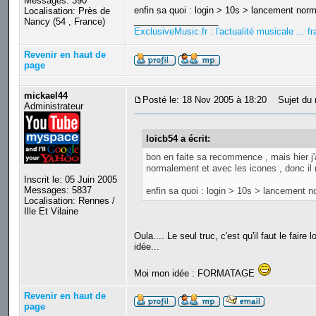
Messages: 390
enfin sa quoi : login > 10s > lancement norm
Localisation: Près de
_________________
Nancy (54 , France)
ExclusiveMusic.fr : l'actualité musicale ... 
Revenir en haut de
page
mickael44
Posté le: 18 Nov 2005 à 18:20
Sujet du 
Administrateur
loicb54 a écrit:
bon en faite sa recommence , mais hier j'
normalement et avec les icones , donc il 
Inscrit le: 05 Juin 2005
Messages: 5837
enfin sa quoi : login > 10s > lancement n
Localisation: Rennes /
Ille Et Vilaine
Oula.... Le seul truc, c'est qu'il faut le fa
idée...
Moi mon idée : FORMATAGE
Revenir en haut de
page