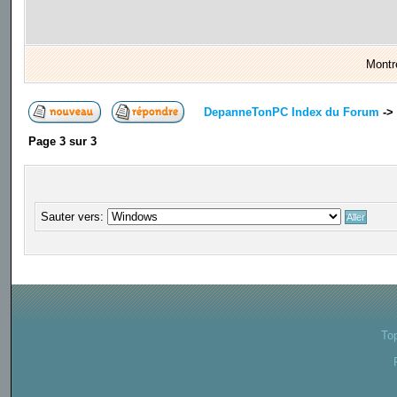
Montr
DepanneTonPC Index du Forum
->
Page
3
sur
3
Sauter vers:
To