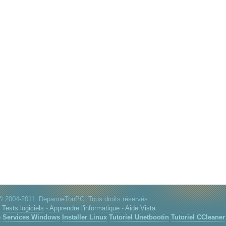
© 2004-2011. DepanneTonPC. Tous droits réservés.
:
Tests logiciels
-
Apprendre l'informatique
-
Aide Vista
e
Services Windows
Installer Linux
Tutoriel Unetbootin
Tutoriel CCleaner