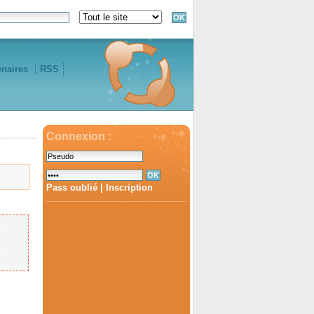
enaires
RSS
Connexion :
Pass oublié
|
Inscription