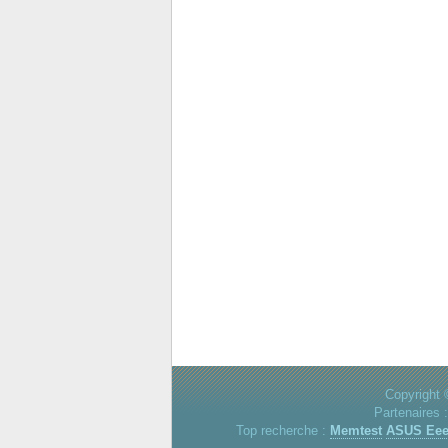
Copyright 
Partenaires 
Top recherche :
Memtest
ASUS Ee