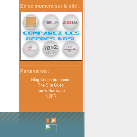
En ce moment sur le site :
Partenaires :
Blog Coupe du monde
The Site Oueb
Tom's Hardware
NDFR