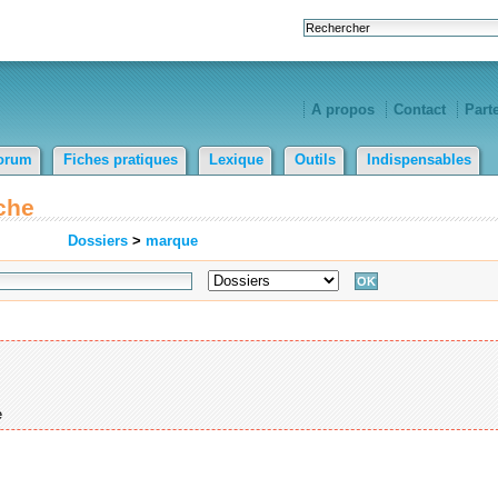
A propos
Contact
Part
orum
Fiches pratiques
Lexique
Outils
Indispensables
che
Dossiers
>
marque
e