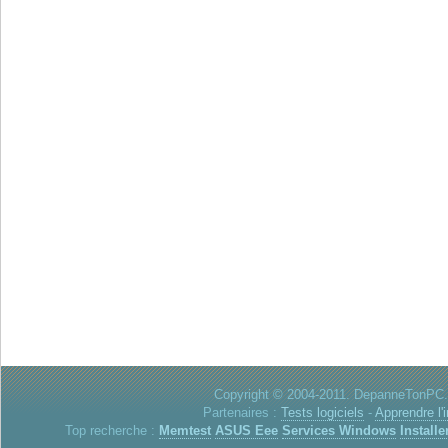
Copyright © 2004-2011. DepanneTonPC. 
Partenaires :
Tests logiciels
-
Apprendre l'
Top recherche :
Memtest
ASUS Eee
Services Windows
Installe