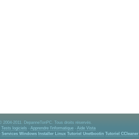
© 2004-2011. DepanneTonPC. Tous droits réservés.
:
Tests logiciels
-
Apprendre l'informatique
-
Aide Vista
e
Services Windows
Installer Linux
Tutoriel Unetbootin
Tutoriel CCleaner