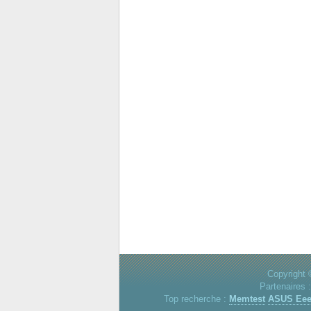
Copyright 
Partenaires 
Top recherche :
Memtest
ASUS Ee