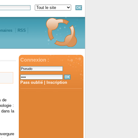
enaires
RSS
Connexion :
Pass oublié
|
Inscription
s de
ologie :
n dans la
nvergure