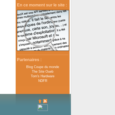
En ce moment sur le site :
Partenaires :
Blog Coupe du monde
The Site Oueb
Tom's Hardware
NDFR