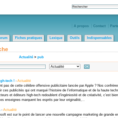
A propos
Contact
Part
orum
Fiches pratiques
Lexique
Outils
Indispensables
che
Actualité
>
pub
gh-tech !
-
Actualité
nt pas de cette célèbre offensive publicitaire lancée par Apple ? Nos confrère
es publicités qui ont marqué l’histoire de l’informatique et de la haute techn
eurs et éditeurs high-tech redoublent d’ingéniosité et de créativité, c’est bie
es enseignes marquent les esprits par leur originalité,...
a
-
Actualité
rosoft est sur le point de lancer une nouvelle campagne marketing de grande e