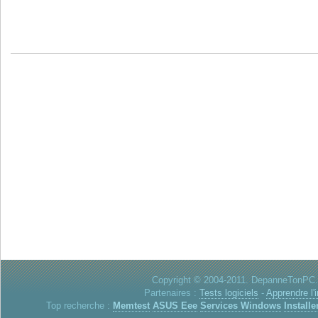
Copyright © 2004-2011. DepanneTonPC. 
Partenaires :
Tests logiciels
-
Apprendre l'
Top recherche :
Memtest
ASUS Eee
Services Windows
Installe