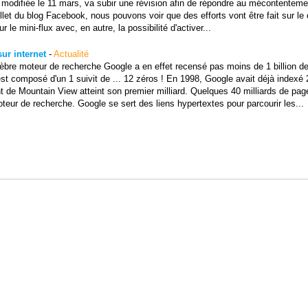
été modifiée le 11 mars, va subir une révision afin de répondre au mécontentem
billet du blog Facebook, nous pouvons voir que des efforts vont être fait sur le 
 le mini-flux avec, en autre, la possibilité d'activer...
ur internet
-
Actualité
lèbre moteur de recherche Google a en effet recensé pas moins de 1 billion d
est composé d'un 1 suivit de ... 12 zéros ! En 1998, Google avait déjà indexé 
t de Mountain View atteint son premier milliard. Quelques 40 milliards de pag
teur de recherche. Google se sert des liens hypertextes pour parcourir les...