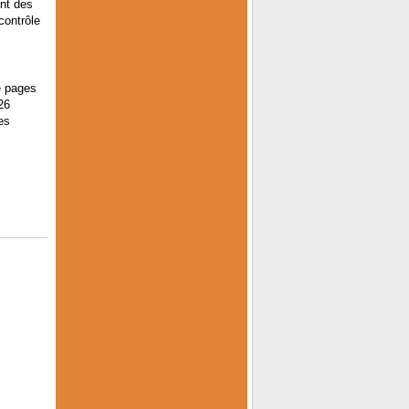
ent des
contrôle
e pages
26
es