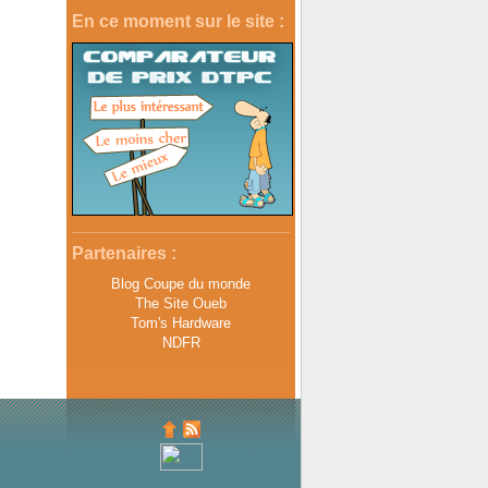
En ce moment sur le site :
Partenaires :
Blog Coupe du monde
The Site Oueb
Tom's Hardware
NDFR