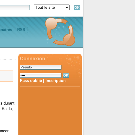
enaires
RSS
Connexion :
Pass oublié
|
Inscription
es durant
s Baidu,
oncer