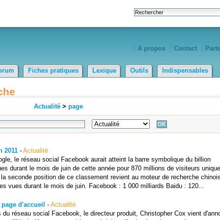
A propos
Contact
Part
orum
Fiches pratiques
Lexique
Outils
Indispensables
che
Actualité
>
page
n 2011
-
Actualité
gle, le réseau social Facebook aurait atteint la barre symbolique du billion
es durant le mois de juin de cette année pour 870 millions de visiteurs uniqu
 la seconde position de ce classement revient au moteur de recherche chinoi
s vues durant le mois de juin. Facebook : 1 000 milliards Baidu : 120...
 page d'accueil
-
Actualité
s du réseau social Facebook, le directeur produit, Christopher Cox vient d'ann