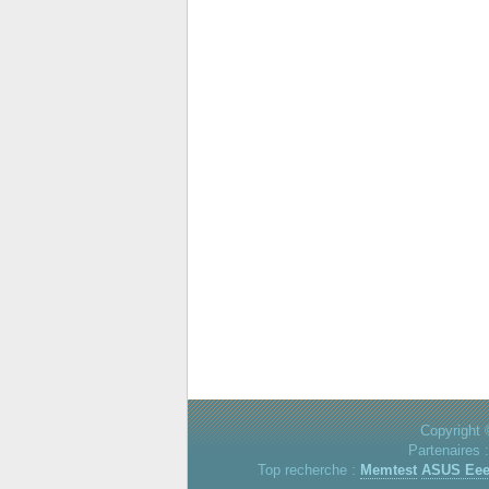
Copyright 
Partenaires 
Top recherche :
Memtest
ASUS Ee