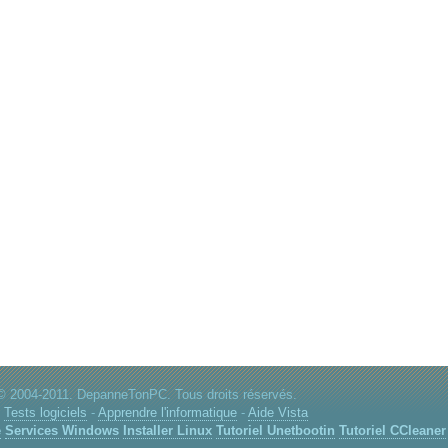
© 2004-2011. DepanneTonPC. Tous droits réservés.
:
Tests logiciels
-
Apprendre l'informatique
-
Aide Vista
e
Services Windows
Installer Linux
Tutoriel Unetbootin
Tutoriel CCleaner