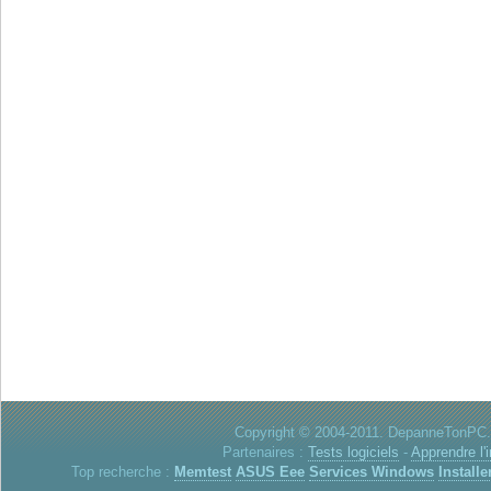
Copyright © 2004-2011. DepanneTonPC. 
Partenaires :
Tests logiciels
-
Apprendre l'
Top recherche :
Memtest
ASUS Eee
Services Windows
Installe