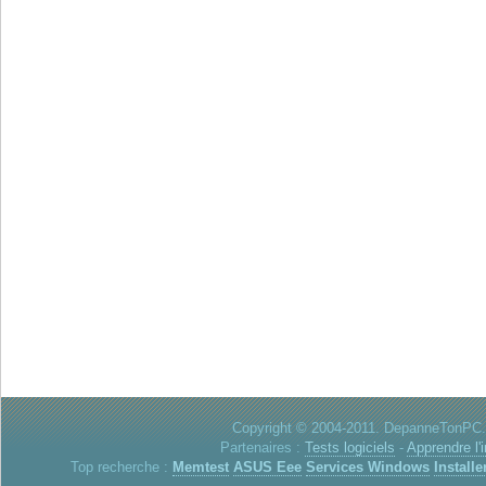
Copyright © 2004-2011. DepanneTonPC. 
Partenaires :
Tests logiciels
-
Apprendre l'
Top recherche :
Memtest
ASUS Eee
Services Windows
Installe