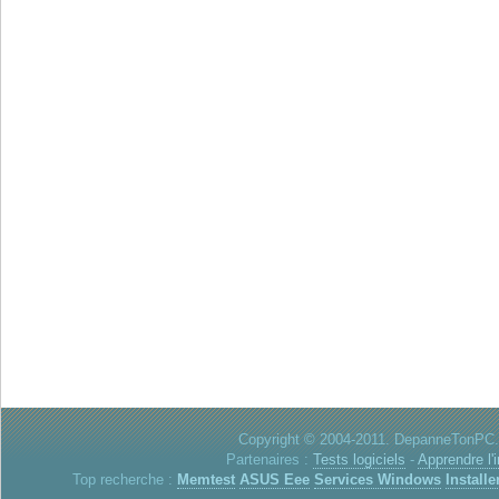
Copyright © 2004-2011. DepanneTonPC. 
Partenaires :
Tests logiciels
-
Apprendre l'
Top recherche :
Memtest
ASUS Eee
Services Windows
Installe