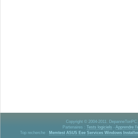
Copyright © 2004-2011. DepanneTonPC. 
Partenaires :
Tests logiciels
-
Apprendre l'
Top recherche :
Memtest
ASUS Eee
Services Windows
Installe