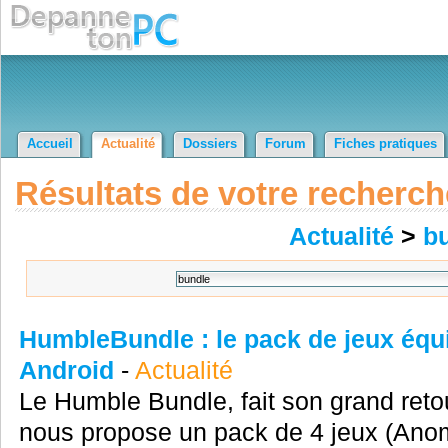
Accueil
Actualité
Dossiers
Forum
Fiches pratiques
Résultats de votre recherch
Actualité
>
b
HumbleBundle : le pack de jeux équ
Android
-
Actualité
Le Humble Bundle, fait son grand reto
nous propose un pack de 4 jeux (Ano