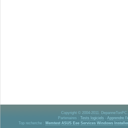
Copyright © 2004-2011. DepanneTonPC. 
Partenaires :
Tests logiciels
-
Apprendre l'
Top recherche :
Memtest
ASUS Eee
Services Windows
Installe